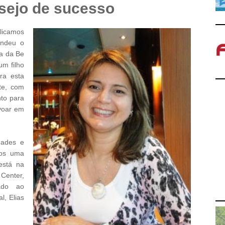
sejo de sucesso
blicamos
endeu o
a da Be
m filho
ra esta
te, com
to para
voar em
dades e
os uma
está na
Center,
ado ao
l, Elias