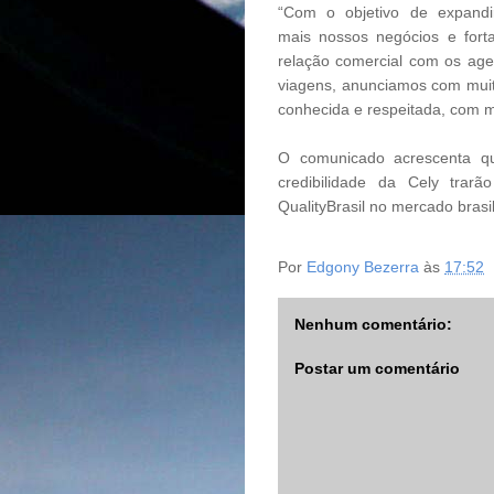
“Com o objetivo de expandi
mais nossos negócios e forta
relação comercial com os age
viagens, anunciamos com muito
conhecida e respeitada, com m
O comunicado acrescenta qu
credibilidade da Cely trarã
QualityBrasil no mercado brasil
Por
Edgony Bezerra
às
17:52
Nenhum comentário:
Postar um comentário