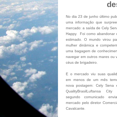
de
No dia 23 de junho último pu
uma informação que surpre
mercado: a saída de Cely Sen
Happy. Foi como abandonar u
estimado. O mundo virou pa
mulher dinâmica e competen
uma bagagem de conhecimen
navegar em outros mares ou 
céus de brigadeiro.
E o mercado viu suas quali
em menos de um mês tem
nova postagem: Cely Sena 
QualityBrasilLuftansa City 
segundo comunicado envi
mercado pelo diretor Comercia
Cavalcante.