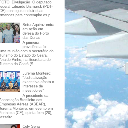
FOTO: Divulgação O deputado
federal Eduardo Bismarck (PDT-
CE) conseguiu incluir duas
emendas para contemplar os p...
Setur Aquiraz entra
em ação em
defesa do Porto
das Dunas
A primeira
providência foi
uma reunião com o secretário do
Turismo do Estado do Ceará,
Arialdo Pinho, na Secretaria do
Turismo do Ceará (S...
Jurema Monteiro:
“Judicialização
excessiva afasta o
interesse de
investidores”
A presidente da
Associação Brasileira das
Empresas Aéreas (ABEAR),
Jurema Monteiro, em evento em
Fortaleza (CE), quinta-feira (20),
ressalto...
Cely Sena