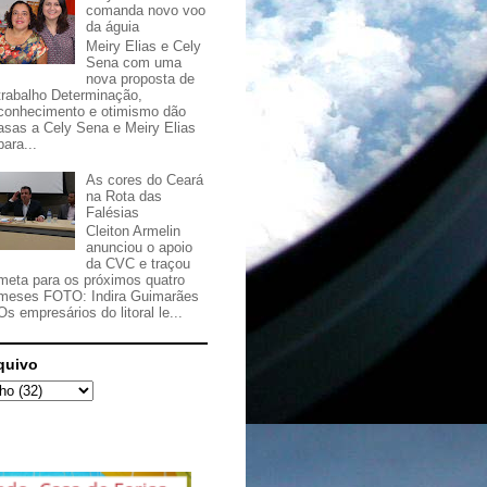
comanda novo voo
da águia
Meiry Elias e Cely
Sena com uma
nova proposta de
trabalho Determinação,
conhecimento e otimismo dão
asas a Cely Sena e Meiry Elias
para...
As cores do Ceará
na Rota das
Falésias
Cleiton Armelin
anunciou o apoio
da CVC e traçou
meta para os próximos quatro
meses FOTO: Indira Guimarães
Os empresários do litoral le...
quivo