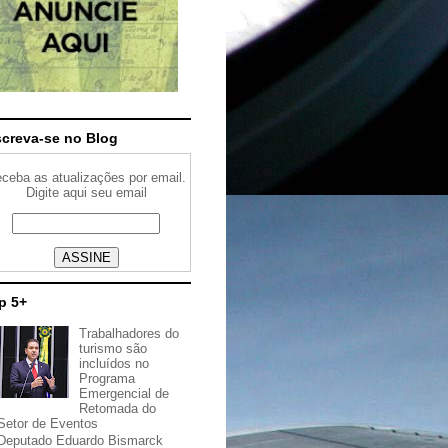
screva-se no Blog
ceba as atualizações por email.
Digite aqui seu email
p 5+
Trabalhadores do
turismo são
incluídos no
Programa
Emergencial de
Retomada do
Setor de Eventos
Deputado Eduardo Bismarck