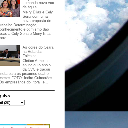
comanda novo voo
da águia
Meiry Elias e Cely
Sena com uma
nova proposta de
trabalho Determinação,
conhecimento e otimismo dão
asas a Cely Sena e Meiry Elias
para...
As cores do Ceará
na Rota das
Falésias
Cleiton Armelin
anunciou o apoio
da CVC e traçou
meta para os próximos quatro
meses FOTO: Indira Guimarães
Os empresários do litoral le...
quivo