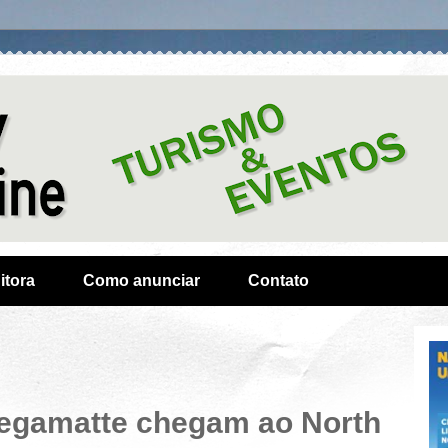
itora
Como anunciar
Contato
 Megamatte chegam ao North