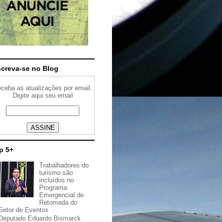
screva-se no Blog
ceba as atualizações por email.
Digite aqui seu email
p 5+
Trabalhadores do
turismo são
incluídos no
Programa
Emergencial de
Retomada do
Setor de Eventos
Deputado Eduardo Bismarck