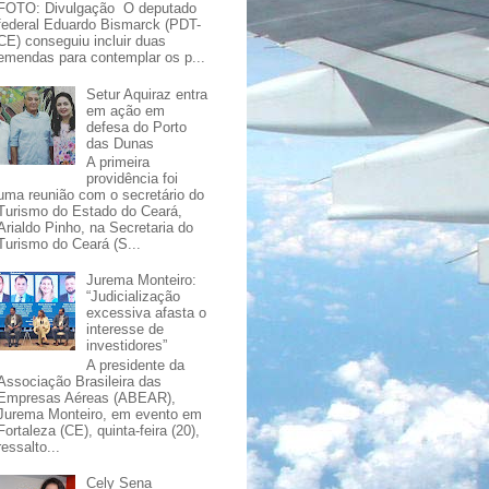
FOTO: Divulgação O deputado
federal Eduardo Bismarck (PDT-
CE) conseguiu incluir duas
emendas para contemplar os p...
Setur Aquiraz entra
em ação em
defesa do Porto
das Dunas
A primeira
providência foi
uma reunião com o secretário do
Turismo do Estado do Ceará,
Arialdo Pinho, na Secretaria do
Turismo do Ceará (S...
Jurema Monteiro:
“Judicialização
excessiva afasta o
interesse de
investidores”
A presidente da
Associação Brasileira das
Empresas Aéreas (ABEAR),
Jurema Monteiro, em evento em
Fortaleza (CE), quinta-feira (20),
ressalto...
Cely Sena