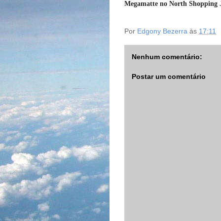
Megamatte no North Shopping 
Por
Edgony Bezerra
às
17:11
Nenhum comentário:
Postar um comentário