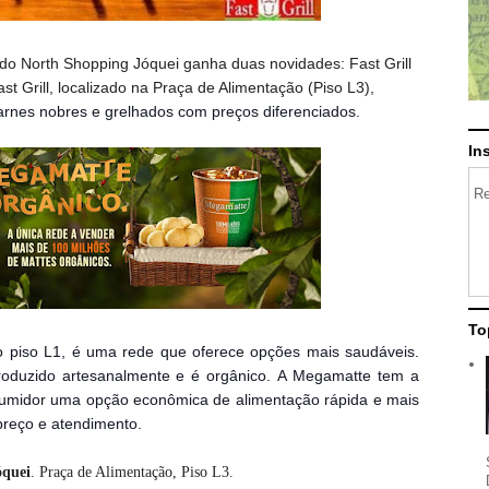
 do North Shopping Jóquei ganha duas novidades: Fast Grill
t Grill, localizado na Praça de Alimentação (Piso L3),
arnes nobres e grelhados com preços diferenciados.
In
Re
To
o piso L1, é uma rede que oferece opções mais saudáveis.
roduzido artesanalmente e é orgânico. A Megamatte tem a
umidor uma opção econômica de alimentação rápida e mais
preço e atendimento.
óquei
.
Praça de Alimentação, Piso L3.