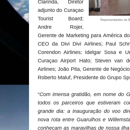
Clarinda, Diretor
adjunto do Curaçao
Tourist Board;
Representantes do Br
Andre Rojer,
Gerente de Marketing para América d
CEO da Divi Divi Airlines; Paul Sch
Corendon Airlines;
Idelgar Sosa e Ur
Curaçao Airport Hato;
Steven van d
Airlines;
João Pita, Gerente de Negócio
Roberto Maluf, Presidente do Grupo Spr
“
Com imensa gratidão, em nome do G
todos os parceiros que estiveram co
grande dia: a inauguração do voo dir
nova rota entre Guarulhos e Willemsta
conheçam as maravilhas de nossa ilha