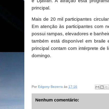
e Djavan. A atração está program
principal.
Mais de 20 mil participantes circul
Em atenção às participantes com ne
possui rampas, elevadores e banhe
também está disponível em braile 
principal contam com intérprete de 
domingo.
Por
Edgony Bezerra
às
17:16
Nenhum comentário: