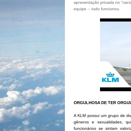
apresentação privada no “nari
equipe -- tudo funcionou.
ORGULHOSA DE TER ORGU
A KLM possui um grupo de div
gêneros e sexualidades, q
funcionários se sintam valo