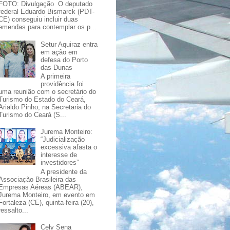
FOTO: Divulgação O deputado
federal Eduardo Bismarck (PDT-
CE) conseguiu incluir duas
emendas para contemplar os p...
Setur Aquiraz entra
em ação em
defesa do Porto
das Dunas
A primeira
providência foi
uma reunião com o secretário do
Turismo do Estado do Ceará,
Arialdo Pinho, na Secretaria do
Turismo do Ceará (S...
Jurema Monteiro:
“Judicialização
excessiva afasta o
interesse de
investidores”
A presidente da
Associação Brasileira das
Empresas Aéreas (ABEAR),
Jurema Monteiro, em evento em
Fortaleza (CE), quinta-feira (20),
ressalto...
Cely Sena