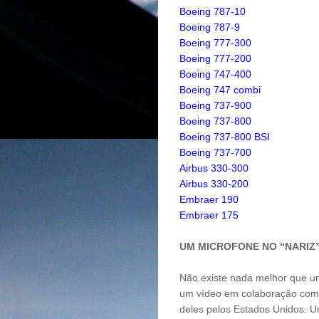
Boeing 787-10
B
oeing 787-9
B
oeing 777-300
B
oeing 777-200
B
oeing 747-400
B
oeing 747 combi
B
oeing 737-900
B
oeing 737-800
B
oeing 737-800 BSI
B
oeing 737-700
A
irbus 330-300
A
irbus 330-200
E
mbraer 190
E
mbraer 175
UM MICROFONE NO “NARIZ”
Não existe nada melhor que u
um vídeo em colaboração com 
deles pelos Estados Unidos. 