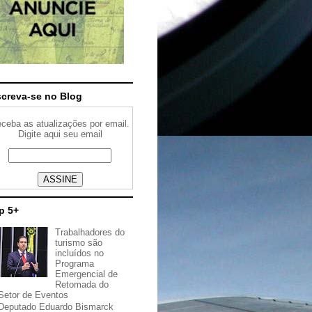
screva-se no Blog
ceba as atualizações por email.
Digite aqui seu email
p 5+
Trabalhadores do
turismo são
incluídos no
Programa
Emergencial de
Retomada do
Setor de Eventos
Deputado Eduardo Bismarck