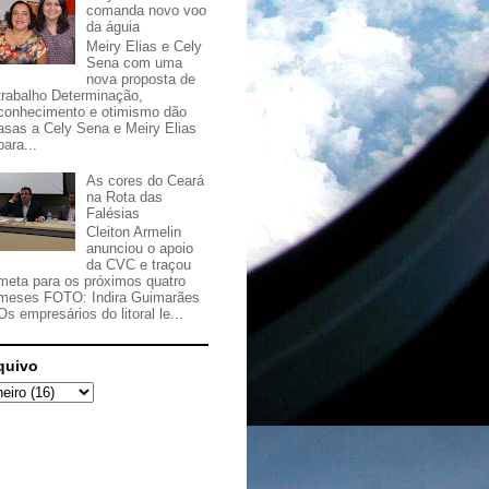
comanda novo voo
da águia
Meiry Elias e Cely
Sena com uma
nova proposta de
trabalho Determinação,
conhecimento e otimismo dão
asas a Cely Sena e Meiry Elias
para...
As cores do Ceará
na Rota das
Falésias
Cleiton Armelin
anunciou o apoio
da CVC e traçou
meta para os próximos quatro
meses FOTO: Indira Guimarães
Os empresários do litoral le...
quivo