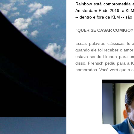
Rainbow está comprometida e
Amsterdam Pride 2019, a KLM d
-- dentro e fora da KLM -- são
“QUER SE CASAR COMIGO?
Essas palavras clássicas for
quando ele foi receber o amor 
estava sendo filmada para u
disso. Frensch pediu para a 
namorados. Você verá que a co