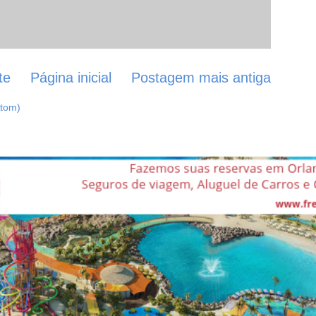
te
Página inicial
Postagem mais antiga
Atom)