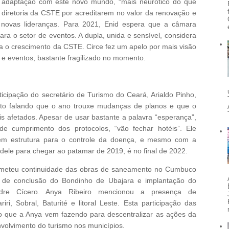
 adaptação com este novo mundo, “mais neurótico do que
 diretoria da CSTE por acreditarem no valor da renovação e
 novas lideranças. Para 2021, Enid espera que a câmara
para o setor de eventos. A dupla, unida e sensível, considera
ra o crescimento da CSTE. Circe fez um apelo por mais visão
 e eventos, bastante fragilizado no momento.
icipação do secretário de Turismo do Ceará, Arialdo Pinho,
nto falando que o ano trouxe mudanças de planos e que o
is afetados. Apesar de usar bastante a palavra “esperança”,
 de cumprimento dos protocolos, “vão fechar hotéis”. Ele
em estrutura para o controle da doença, e mesmo com a
 dele para chegar ao patamar de 2019, é no final de 2022.
rometeu continuidade das obras de saneamento no Cumbuco
 de conclusão do Bondinho de Ubajara e implantação do
adre Cícero. Anya Ribeiro mencionou a presença de
riri, Sobral, Baturité e litoral Leste. Esta participação das
ço que a Anya vem fazendo para descentralizar as ações da
volvimento do turismo nos municípios.