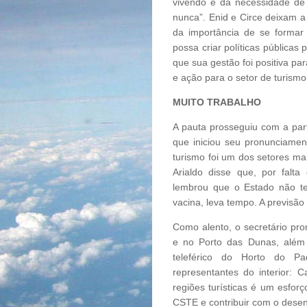
vivendo e da necessidade de
nunca”. Enid e Circe deixam a
da importância de se formar
possa criar políticas públicas 
que sua gestão foi positiva pa
e ação para o setor de turismo
MUITO TRABALHO
A pauta prosseguiu com a part
que iniciou seu pronunciame
turismo foi um dos setores ma
Arialdo disse que, por falta
lembrou que o Estado não t
vacina, leva tempo. A previsão
Como alento, o secretário p
e no Porto das Dunas, além
teleférico do Horto do P
representantes do interior: Ca
regiões turísticas é um esfor
CSTE e contribuir com o desen