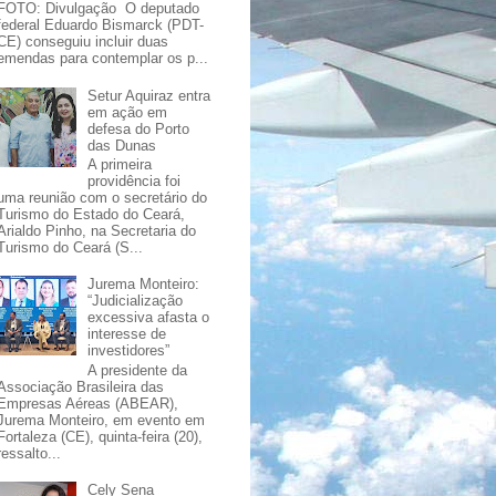
FOTO: Divulgação O deputado
federal Eduardo Bismarck (PDT-
CE) conseguiu incluir duas
emendas para contemplar os p...
Setur Aquiraz entra
em ação em
defesa do Porto
das Dunas
A primeira
providência foi
uma reunião com o secretário do
Turismo do Estado do Ceará,
Arialdo Pinho, na Secretaria do
Turismo do Ceará (S...
Jurema Monteiro:
“Judicialização
excessiva afasta o
interesse de
investidores”
A presidente da
Associação Brasileira das
Empresas Aéreas (ABEAR),
Jurema Monteiro, em evento em
Fortaleza (CE), quinta-feira (20),
ressalto...
Cely Sena