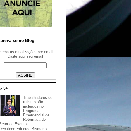
screva-se no Blog
ceba as atualizações por email.
Digite aqui seu email
p 5+
Trabalhadores do
turismo são
incluídos no
Programa
Emergencial de
Retomada do
Setor de Eventos
Deputado Eduardo Bismarck