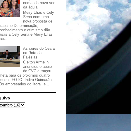
comanda novo voo
da águia
Meiry Elias e Cely
Sena com uma
nova proposta de
trabalho Determinação,
conhecimento e otimismo dão
asas a Cely Sena e Meiry Elias
para...
As cores do Ceará
na Rota das
Falésias
Cleiton Armelin
anunciou o apoio
da CVC e traçou
meta para os próximos quatro
meses FOTO: Indira Guimarães
Os empresários do litoral le...
quivo