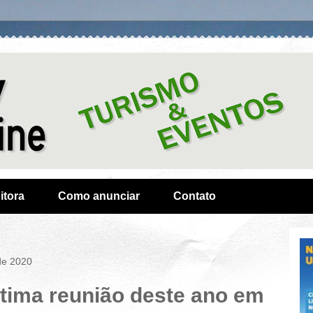
itora
Como anunciar
Contato
de 2020
ltima reunião deste ano em