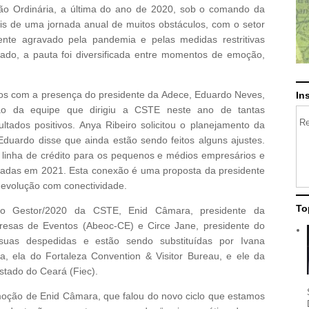
ião Ordinária, a última do ano de 2020, sob o comando da
is de uma jornada anual de muitos obstáculos, com o setor
ente agravado pela pandemia e pelas medidas restritivas
ado, a pauta foi diversificada entre momentos de emoção,
lhos com a presença do presidente da Adece, Eduardo Neves,
In
ão da equipe que dirigiu a CSTE neste ano de tantas
Re
ultados positivos. Anya Ribeiro solicitou o planejamento da
duardo disse que ainda estão sendo feitos alguns ajustes.
 linha de crédito para os pequenos e médios empresários e
adas em 2021. Esta conexão é uma proposta da presidente
 evolução com conectividade.
To
eo Gestor/2020 da CSTE, Enid Câmara, presidente da
resas de Eventos (Abeoc-CE) e Circe Jane, presidente do
 suas despedidas e estão sendo substituídas por Ivana
a, ela do Fortaleza Convention & Visitor Bureau, e ele da
stado do Ceará (Fiec).
oção de Enid Câmara, que falou do novo ciclo que estamos