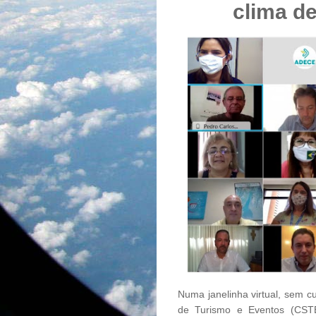
clima d
Numa janelinha virtual, sem c
de Turismo e Eventos (CST