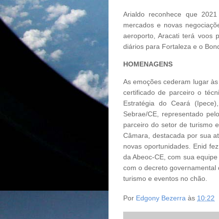
Arialdo reconhece que 2021
mercados e novas negociações
aeroporto, Aracati terá voos 
diários para Fortaleza e o Bo
HOMENAGENS
As emoções cederam lugar às
certificado de parceiro o téc
Estratégia do Ceará (Ipece)
Sebrae/CE, representado pel
parceiro do setor de turismo 
Câmara, destacada por sua atu
novas oportunidades. Enid fez
da Abeoc-CE, com sua equipe 
com o decreto governamental q
turismo e eventos no chão.
Por
Edgony Bezerra
às
10:22