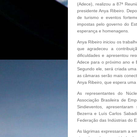
(Adece), realizou a 87ª Reun
presidente Anya Ribeiro. Depo
de turismo e eventos fortem
impostas pelo governo do Est
esperança e homenagens.
Anya Ribeiro iniciou os traba
que agradeceu a contribuiç
dificuldades e apresentou res
Adece para o próximo ano e E
Segundo ele, será criada uma
as câmaras serão mais conect
Anya Ribeiro, que espera uma
As representantes do Núcl
Associação Brasileira de Emp
Sindieventos, apresentaram
Bezerra e Luís Carlos Sabadi
Federação das Indústrias do E
As lágrimas expressaram a em