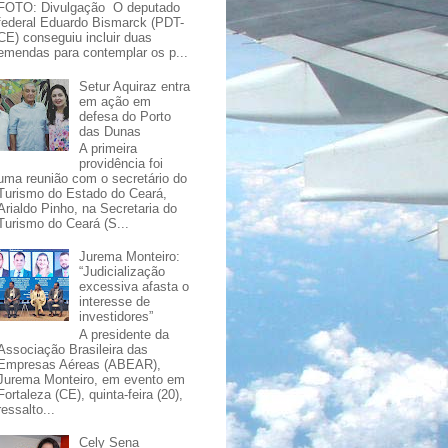
FOTO: Divulgação O deputado
federal Eduardo Bismarck (PDT-
CE) conseguiu incluir duas
emendas para contemplar os p...
Setur Aquiraz entra
em ação em
defesa do Porto
das Dunas
A primeira
providência foi
uma reunião com o secretário do
Turismo do Estado do Ceará,
Arialdo Pinho, na Secretaria do
Turismo do Ceará (S...
Jurema Monteiro:
“Judicialização
excessiva afasta o
interesse de
investidores”
A presidente da
Associação Brasileira das
Empresas Aéreas (ABEAR),
Jurema Monteiro, em evento em
Fortaleza (CE), quinta-feira (20),
ressalto...
Cely Sena