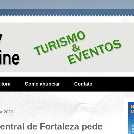
itora
Como anunciar
Contato
de 2020
ntral de Fortaleza pede