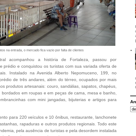
s na entrada, o mercado fica vazio por falta de clientes
ral acompanhou a história de Fortaleza, passou por
prédio e conquistou os turistas com sua variada oferta de
nais. Instalado na Avenida Alberto Nepomuceno, 199, no
rédio de três andares, além do térreo, ocupados por mais
s produtos artesanais: couro, sandálias, sapatos, chapéus,
 e bordados em roupas e em peças de cama, mesa e banho,
embrancinhas com mini jangadas, bijuterias e artigos para
Ar
nto para 220 veículos e 10 ônibus, restaurante, lanchonete
astanhas, rapaduras e outros produtos regionais. Todo este
ndemia, pela ausência de turistas e pela desordem instalada