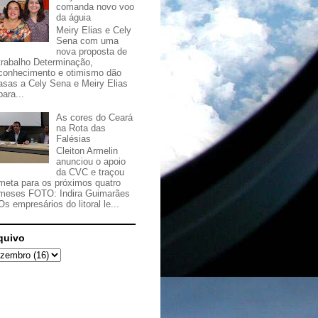
comanda novo voo
da águia
Meiry Elias e Cely
Sena com uma
nova proposta de
trabalho Determinação,
conhecimento e otimismo dão
asas a Cely Sena e Meiry Elias
para...
As cores do Ceará
na Rota das
Falésias
Cleiton Armelin
anunciou o apoio
da CVC e traçou
meta para os próximos quatro
meses FOTO: Indira Guimarães
Os empresários do litoral le...
quivo