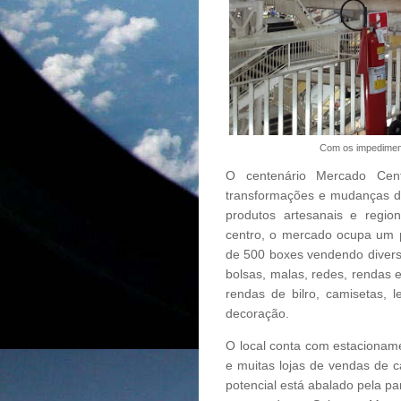
Com os impedimento
O centenário Mercado Cent
transformações e mudanças de 
produtos artesanais e regio
centro, o mercado ocupa um p
de 500 boxes vendendo diverso
bolsas, malas, redes, rendas
rendas de bilro, camisetas, l
decoração.
O local conta com estacioname
e muitas lojas de vendas de c
potencial está abalado pela pa