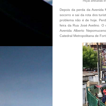
Peças artesanais e
Depois da perda da Avenida M
socorro e sai da rota dos turi
problema não é de hoje. Perd
feira da Rua José Avelino. O 
Avenida Alberto Nepomuceno
Catedral Metropolitana de For