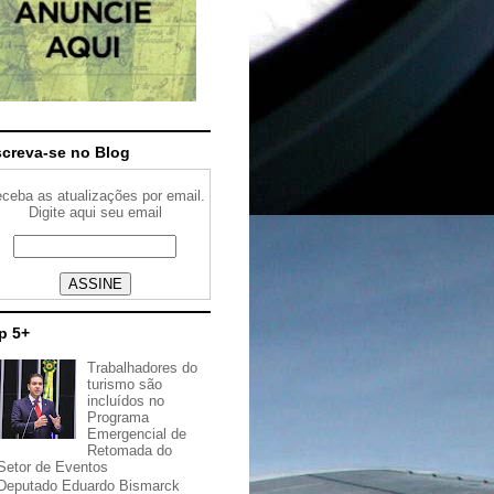
screva-se no Blog
ceba as atualizações por email.
Digite aqui seu email
p 5+
Trabalhadores do
turismo são
incluídos no
Programa
Emergencial de
Retomada do
Setor de Eventos
Deputado Eduardo Bismarck