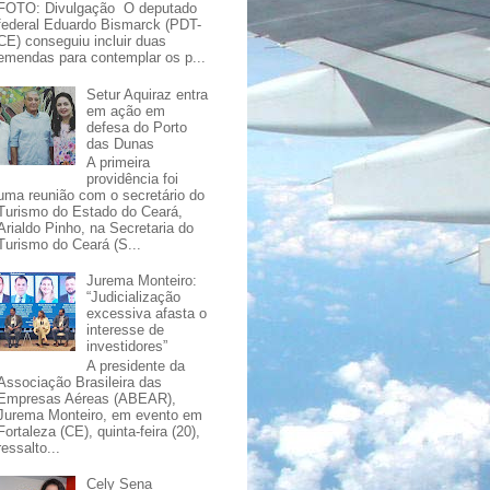
FOTO: Divulgação O deputado
federal Eduardo Bismarck (PDT-
CE) conseguiu incluir duas
emendas para contemplar os p...
Setur Aquiraz entra
em ação em
defesa do Porto
das Dunas
A primeira
providência foi
uma reunião com o secretário do
Turismo do Estado do Ceará,
Arialdo Pinho, na Secretaria do
Turismo do Ceará (S...
Jurema Monteiro:
“Judicialização
excessiva afasta o
interesse de
investidores”
A presidente da
Associação Brasileira das
Empresas Aéreas (ABEAR),
Jurema Monteiro, em evento em
Fortaleza (CE), quinta-feira (20),
ressalto...
Cely Sena