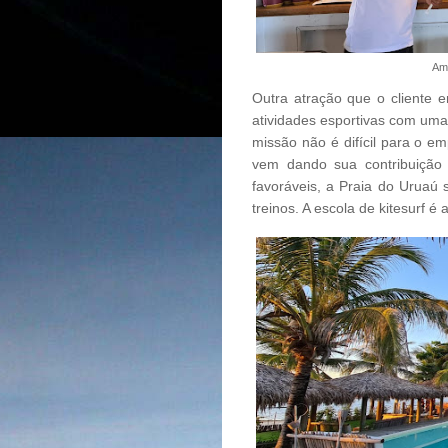
Amb
Outra atração que o cliente 
atividades esportivas com uma
missão não é difícil para o em
vem dando sua contribuição 
favoráveis, a Praia do Uruaú
treinos. A escola de kitesurf 