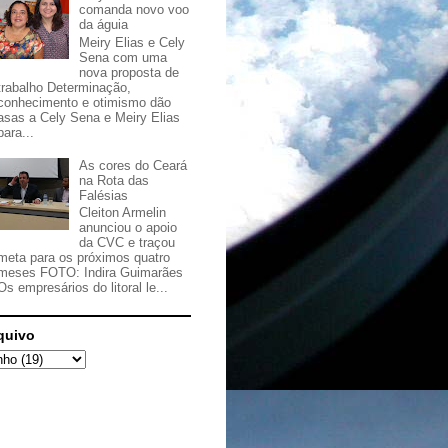
comanda novo voo
da águia
Meiry Elias e Cely
Sena com uma
nova proposta de
trabalho Determinação,
conhecimento e otimismo dão
asas a Cely Sena e Meiry Elias
para...
As cores do Ceará
na Rota das
Falésias
Cleiton Armelin
anunciou o apoio
da CVC e traçou
meta para os próximos quatro
meses FOTO: Indira Guimarães
Os empresários do litoral le...
quivo