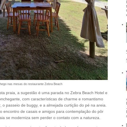
hego nas mesas do restaurante Zebra Beach
desta praia, a sugestão é uma parada no Zebra Beach Hotel e
onchegante, com características de charme e romantismo
 o passeio de buggy, e a almejada curtição do pé na areia.
no encontro de casais e amigos para contemplação do pôr
praia se moderniza sem perder o contato com a natureza.