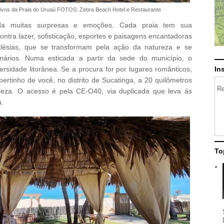
ativos da Praia do Uruaú FOTOS: Zebra Beach Hotel e Restaurante
rda muitas surpresas e emoções. Cada praia tem sua
contra lazer, sofisticação, esportes e paisagens encantadoras
alésias, que se transformam pela ação da natureza e se
ários. Numa esticada a partir da sede do município, o
In
ersidade litorânea. Se a procura for por lugares românticos,
ertinho de você, no distrito de Sucatinga, a 20 quilômetros
Re
leza. O acesso é pela CE-O40, via duplicada que leva às
á.
To