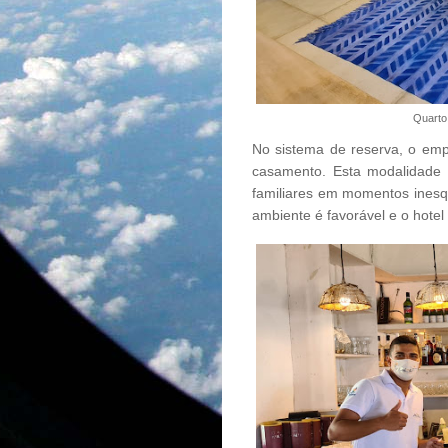
Quarto
No sistema de reserva, o em
casamento. Esta modalidade 
familiares em momentos inesq
ambiente é favorável e o hote