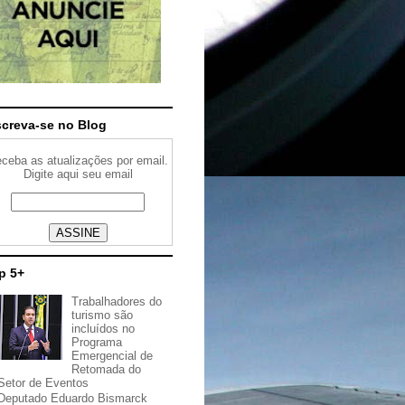
screva-se no Blog
ceba as atualizações por email.
Digite aqui seu email
p 5+
Trabalhadores do
turismo são
incluídos no
Programa
Emergencial de
Retomada do
Setor de Eventos
Deputado Eduardo Bismarck