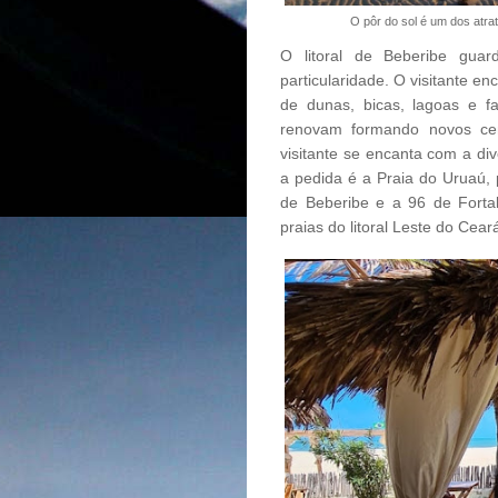
O pôr do sol é um dos atr
O litoral de Beberibe gua
particularidade. O visitante en
de dunas, bicas, lagoas e f
renovam formando novos cen
visitante se encanta com a div
a pedida é a Praia do Uruaú, p
de Beberibe e a 96 de Forta
praias do litoral Leste do Cear