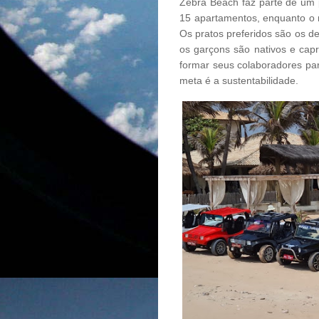
Zebra Beach faz parte de um 
15 apartamentos, enquanto o 
Os pratos preferidos são os d
os garçons são nativos e capr
formar seus colaboradores par
meta é a sustentabilidade.