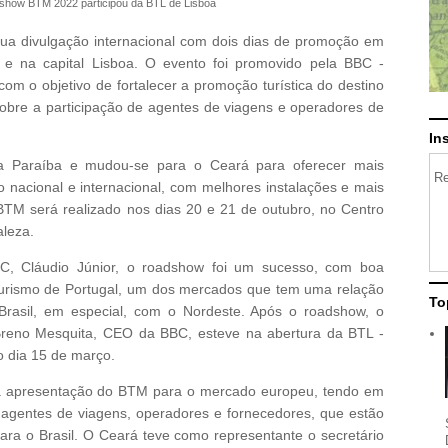
how BTM 2022 participou da BTL de Lisboa
a divulgação internacional com dois dias de promoção em
 e na capital Lisboa. O evento foi promovido pela BBC -
com o objetivo de fortalecer a promoção turística do destino
obre a participação de agentes de viagens e operadores de
In
 Paraíba e mudou-se para o Ceará para oferecer mais
Re
o nacional e internacional, com melhores instalações e mais
TM será realizado nos dias 20 e 21 de outubro, no Centro
aleza.
, Cláudio Júnior, o roadshow foi um sucesso, com boa
 turismo de Portugal, um dos mercados que tem uma relação
To
Brasil, em especial, com o Nordeste. Após o roadshow, o
reno Mesquita, CEO da BBC, esteve na abertura da BTL -
o dia 15 de março.
ra apresentação do BTM para o mercado europeu, tendo em
de agentes de viagens, operadores e fornecedores, que estão
ra o Brasil. O Ceará teve como representante o secretário