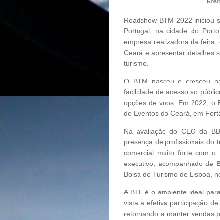
Roads
Roadshow BTM 2022 iniciou su
Portugal, na cidade do Porto
empresa realizadora da feira, 
Ceará e apresentar detalhes s
turismo.
O BTM nasceu e cresceu na
facilidade de acesso ao públic
opções de voos. Em 2022, o B
de Eventos do Ceará, em Fort
Na avaliação do CEO da BBC
presença de profissionais do
comercial muito forte com o 
executivo, acompanhado de B
Bolsa de Turismo de Lisboa, n
A BTL é o ambiente ideal pa
vista a efetiva participação 
retornando a manter vendas pa