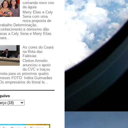
comanda novo voo
da águia
Meiry Elias e Cely
Sena com uma
nova proposta de
trabalho Determinação,
conhecimento e otimismo dão
asas a Cely Sena e Meiry Elias
para...
As cores do Ceará
na Rota das
Falésias
Cleiton Armelin
anunciou o apoio
da CVC e traçou
meta para os próximos quatro
meses FOTO: Indira Guimarães
Os empresários do litoral le...
quivo