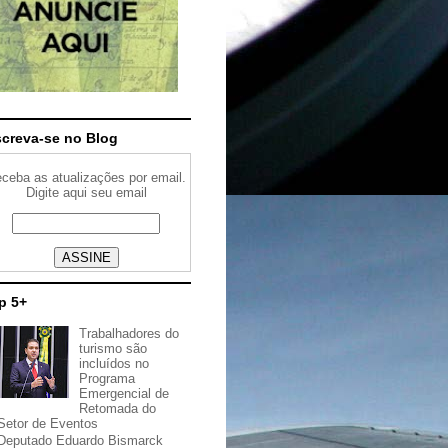
screva-se no Blog
ceba as atualizações por email.
Digite aqui seu email
p 5+
Trabalhadores do
turismo são
incluídos no
Programa
Emergencial de
Retomada do
Setor de Eventos
Deputado Eduardo Bismarck