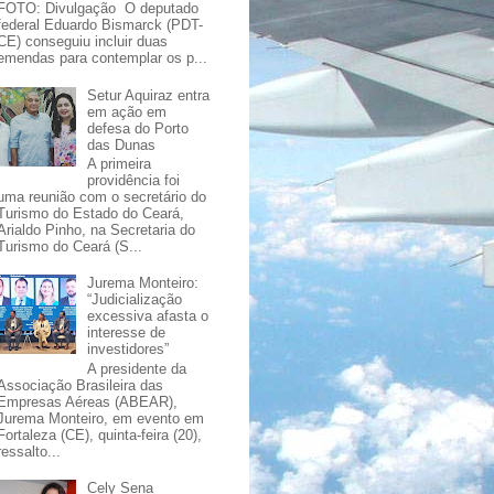
FOTO: Divulgação O deputado
federal Eduardo Bismarck (PDT-
CE) conseguiu incluir duas
emendas para contemplar os p...
Setur Aquiraz entra
em ação em
defesa do Porto
das Dunas
A primeira
providência foi
uma reunião com o secretário do
Turismo do Estado do Ceará,
Arialdo Pinho, na Secretaria do
Turismo do Ceará (S...
Jurema Monteiro:
“Judicialização
excessiva afasta o
interesse de
investidores”
A presidente da
Associação Brasileira das
Empresas Aéreas (ABEAR),
Jurema Monteiro, em evento em
Fortaleza (CE), quinta-feira (20),
ressalto...
Cely Sena