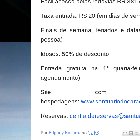
Fácil acesso pelas rodovias BR 381
Taxa entrada: R$ 20 (em dias de se
Finais de semana, feriados e dat
pessoa)
Idosos: 50% de desconto
Entrada gratuita na 1ª quarta-f
agendamento)
Site com 
hospedagens:
www.santuariodocara
Reservas:
centraldereservas@
santu
Por
Edgony Bezerra
às
17:53