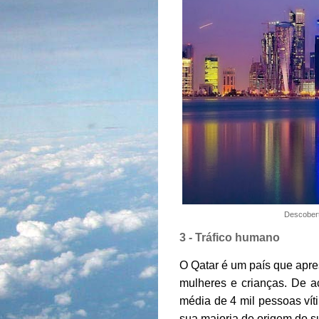
Descobert
3 - Tráfico humano
O Qatar é um país que apres
mulheres e crianças. De a
média de 4 mil pessoas vít
sua maioria de origem do s