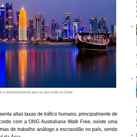
a e deslumbramento para os que estão no Qatar
enta altas taxas de tráfico humano, principalmente de
cordo com a ONG Australiana Walk Free, existe uma
imas de trabalho análogo a escravidão no país, sendo
ul da Ásia