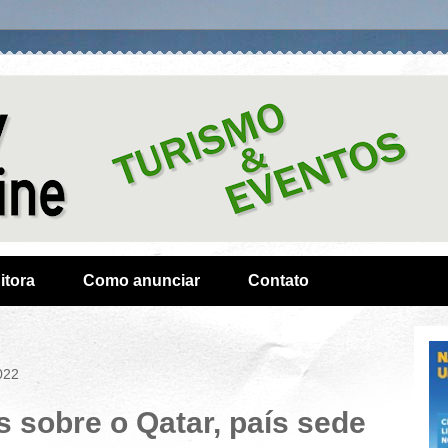
itora
Como anunciar
Contato
022
 sobre o Qatar, país sede