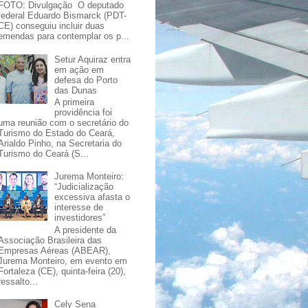
FOTO: Divulgação O deputado
federal Eduardo Bismarck (PDT-
CE) conseguiu incluir duas
emendas para contemplar os p...
Setur Aquiraz entra
em ação em
defesa do Porto
das Dunas
A primeira
providência foi
uma reunião com o secretário do
Turismo do Estado do Ceará,
Arialdo Pinho, na Secretaria do
Turismo do Ceará (S...
Jurema Monteiro:
“Judicialização
excessiva afasta o
interesse de
investidores”
A presidente da
Associação Brasileira das
Empresas Aéreas (ABEAR),
Jurema Monteiro, em evento em
Fortaleza (CE), quinta-feira (20),
ressalto...
Cely Sena