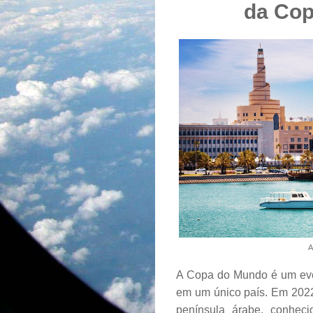
da Cop
A
A Copa do Mundo é um eve
em um único país. Em 2022 
península árabe, conhecid