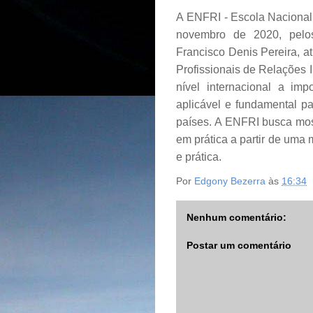
A
ENFRI - Escola Nacional
novembro de 2020, pelo
Francisco Denis Pereira, a
Profissionais de Relações
nível internacional a imp
aplicável e fundamental p
países. A ENFRI busca mostr
em prática a partir de uma 
e prática.
Por
Edgony Bezerra
às
16:34
Nenhum comentário:
Postar um comentário