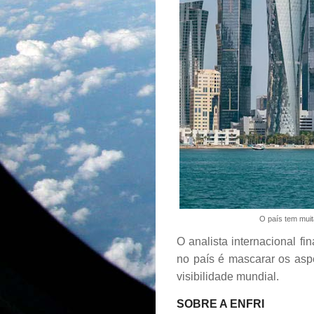
O país tem muit
O analista internacional fi
no país é mascarar os asp
visibilidade mundial.
SOBRE A ENFRI