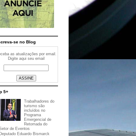
screva-se no Blog
ceba as atualizações por email.
Digite aqui seu email
p 5+
Trabalhadores do
turismo são
incluídos no
Programa
Emergencial de
Retomada do
Setor de Eventos
Deputado Eduardo Bismarck