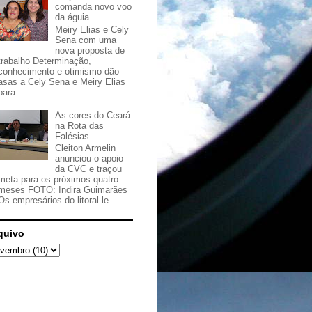
comanda novo voo
da águia
Meiry Elias e Cely
Sena com uma
nova proposta de
trabalho Determinação,
conhecimento e otimismo dão
asas a Cely Sena e Meiry Elias
para...
As cores do Ceará
na Rota das
Falésias
Cleiton Armelin
anunciou o apoio
da CVC e traçou
meta para os próximos quatro
meses FOTO: Indira Guimarães
Os empresários do litoral le...
quivo