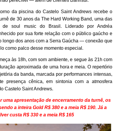
não perecível — além de clientes Banrisul.
orno da piscina do Castelo Saint Andrews recebe o
urnê de 30 anos da The Hard Working Band, uma das
s de soul music do Brasil. Liderado por Andréa
nhecido por sua forte relação com o público gaúcho e
 ao longo dos anos com a Serra Gaúcha — conexão que
elo como palco desse momento especial.
meça às 18h, com som ambiente, e segue às 21h com
 duração aproximada de uma hora e meia. O repertório
ajetória da banda, marcada por performances intensas,
rte presença cênica, em sintonia com a atmosfera
do Castelo Saint Andrews.
er uma apresentação de encerramento da turnê, os
sendo a inteira Gold R$ 380 e a meia R$ 190. Já a
Silver custa R$ 330 e a meia R$ 165