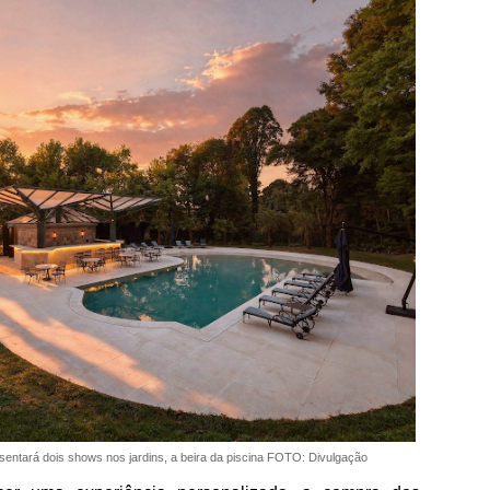
entará dois shows nos jardins, a beira da piscina FOTO: Divulgação