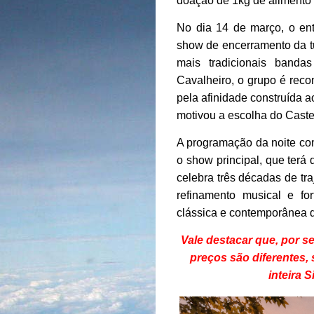
doação de 1kg de alimento 
No dia 14 de março, o ent
show de encerramento da t
mais tradicionais banda
Cavalheiro, o grupo é reco
pela afinidade construída
motivou a escolha do Cast
A programação da noite co
o show principal, que terá
celebra três décadas de tr
refinamento musical e fo
clássica e contemporânea 
Vale destacar que, por s
preços são diferentes, 
inteira 