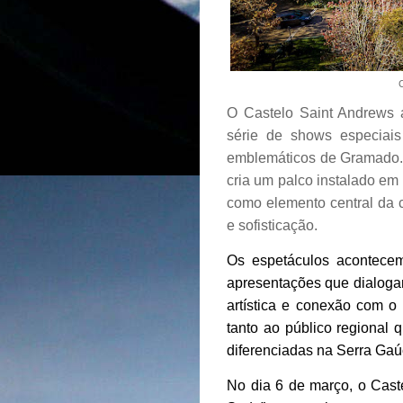
C
O Castelo Saint Andrews 
série de shows especiais
emblemáticos de Gramado. 
cria um palco instalado em 
como elemento central da 
e sofisticação.
Os espetáculos acontec
apresentações que dialogam
artística e conexão com o 
tanto ao público regional 
diferenciadas na Serra Gaú
No dia 6 de março, o Cast