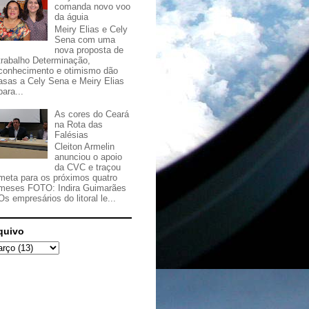
comanda novo voo
da águia
Meiry Elias e Cely
Sena com uma
nova proposta de
trabalho Determinação,
conhecimento e otimismo dão
asas a Cely Sena e Meiry Elias
para...
As cores do Ceará
na Rota das
Falésias
Cleiton Armelin
anunciou o apoio
da CVC e traçou
meta para os próximos quatro
meses FOTO: Indira Guimarães
Os empresários do litoral le...
quivo