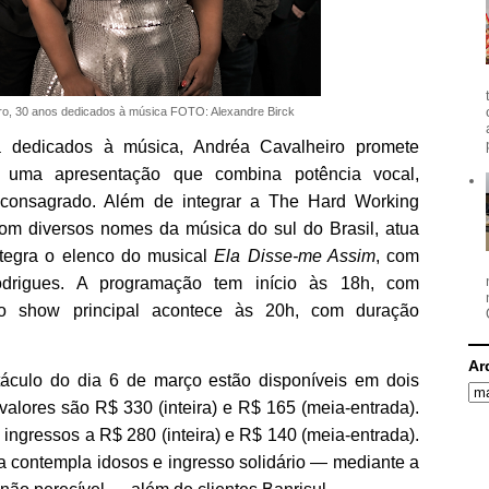
ro, 30 anos dedicados à música FOTO: Alexandre Birck
 dedicados à música, Andréa Cavalheiro promete
 uma apresentação que combina potência vocal,
o consagrado. Além de integrar a The Hard Working
com diversos nomes da música do sul do Brasil, atua
ntegra o elenco do musical
Ela Disse-me Assim
, com
odrigues. A programação tem início às 18h, com
 o show principal acontece às 20h, com duração
Ar
áculo do dia 6 de março estão disponíveis em dois
valores são R$ 330 (inteira) e R$ 165 (meia-entrada).
 ingressos a R$ 280 (inteira) e R$ 140 (meia-entrada).
a contempla idosos e ingresso solidário — mediante a