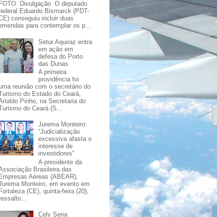
FOTO: Divulgação O deputado
federal Eduardo Bismarck (PDT-
CE) conseguiu incluir duas
emendas para contemplar os p...
Setur Aquiraz entra
em ação em
defesa do Porto
das Dunas
A primeira
providência foi
uma reunião com o secretário do
Turismo do Estado do Ceará,
Arialdo Pinho, na Secretaria do
Turismo do Ceará (S...
Jurema Monteiro:
“Judicialização
excessiva afasta o
interesse de
investidores”
A presidente da
Associação Brasileira das
Empresas Aéreas (ABEAR),
Jurema Monteiro, em evento em
Fortaleza (CE), quinta-feira (20),
ressalto...
Cely Sena