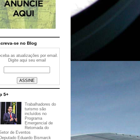
screva-se no Blog
ceba as atualizações por email.
Digite aqui seu email
p 5+
Trabalhadores do
turismo são
incluídos no
Programa
Emergencial de
Retomada do
Setor de Eventos
Deputado Eduardo Bismarck