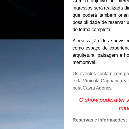
Com o objetivo de ofere
ingressos será realizada d
que poderá também orien
possibilidade de reservar 
de forma completa.
A realização dos shows r
como espaço de experiênci
arquitetura, paisagem e h
memorável.
Os eventos contam com pat
e da Vinícola Capoani, re
pela Cayra Agency.
O show poderá ter s
met
Reservas e Informações: