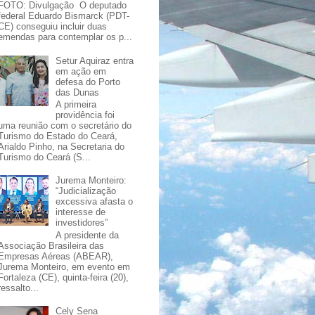
FOTO: Divulgação O deputado
federal Eduardo Bismarck (PDT-
CE) conseguiu incluir duas
emendas para contemplar os p...
Setur Aquiraz entra
em ação em
defesa do Porto
das Dunas
A primeira
providência foi
uma reunião com o secretário do
Turismo do Estado do Ceará,
Arialdo Pinho, na Secretaria do
Turismo do Ceará (S...
Jurema Monteiro:
“Judicialização
excessiva afasta o
interesse de
investidores”
A presidente da
Associação Brasileira das
Empresas Aéreas (ABEAR),
Jurema Monteiro, em evento em
Fortaleza (CE), quinta-feira (20),
ressalto...
Cely Sena