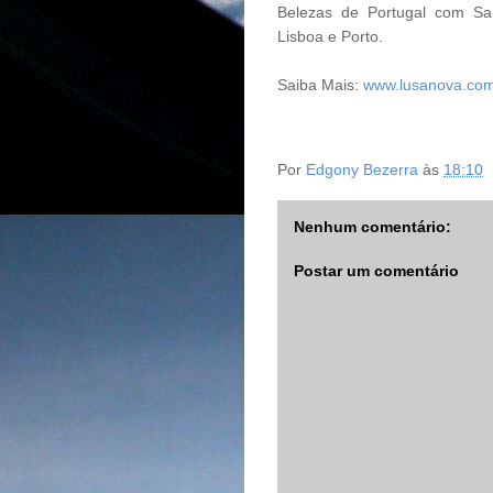
Belezas de Portugal com San
Lisboa e Porto.
Saiba Mais:
www.lusanova.com
Por
Edgony Bezerra
às
18:10
Nenhum comentário:
Postar um comentário