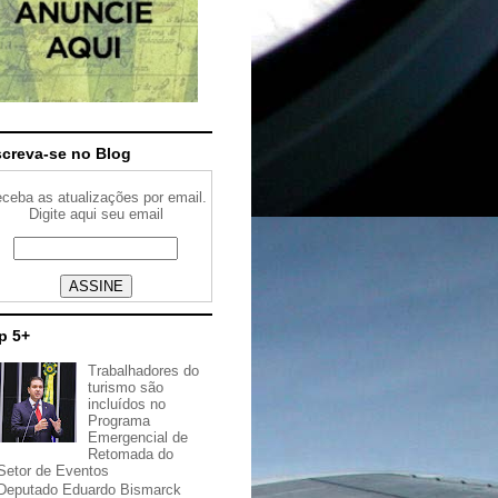
screva-se no Blog
ceba as atualizações por email.
Digite aqui seu email
p 5+
Trabalhadores do
turismo são
incluídos no
Programa
Emergencial de
Retomada do
Setor de Eventos
Deputado Eduardo Bismarck