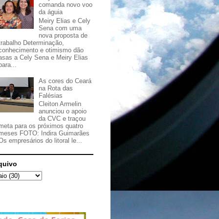
comanda novo voo
da águia
Meiry Elias e Cely
Sena com uma
nova proposta de
trabalho Determinação,
conhecimento e otimismo dão
asas a Cely Sena e Meiry Elias
para...
As cores do Ceará
na Rota das
Falésias
Cleiton Armelin
anunciou o apoio
da CVC e traçou
meta para os próximos quatro
meses FOTO: Indira Guimarães
Os empresários do litoral le...
quivo