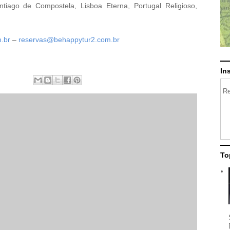
tiago de Compostela, Lisboa Eterna, Portugal Religioso,
.br
–
reservas@behappytur2.com.br
In
Re
To