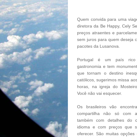
Quem convida para uma viag
diretora da Be Happy, Cely S
preços atraentes e parcelam
sem juros para quem deseja cu
pacotes da Lusanova.
Portugal é um país ric
gastronomia e tem monument
que tornam o destino inesq
católicos, sugerimos missa ao
horas, na igreja do Mosteir
Você não vai esquecer.
Os brasileiros vão encont
compartilha não só com a
também com detalhes do c
idioma e com preços que s
oferecer. São muitas opções 