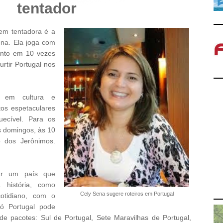
tentador
em tentadora é a
ena. Ela joga com
ento em 10 vezes
rtir Portugal nos
o em cultura e
os espetaculares
uecível. Para os
s domingos, às 10
o dos Jerônimos.
rar um país que
 história, como
Cely Sena sugere roteiros em Portugal
otidiano, com o
ó Portugal pode
de pacotes: Sul de Portugal, Sete Maravilhas de Portugal,