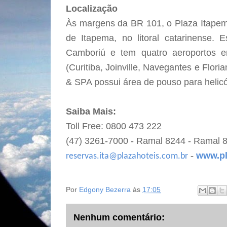
Localização
Às margens da BR 101, o Plaza Itapem
de Itapema, no litoral catarinense. 
Camboriú e tem quatro aeroportos 
(Curitiba, Joinville, Navegantes e Floria
& SPA possui área de pouso para helicó
Saiba Mais:
Toll Free: 0800 473 222
(47) 3261-7000 - Ramal 8244 - Ramal 
-
www.pla
reservas.ita@plazahoteis.com.br
Por
Edgony Bezerra
às
17:05
Nenhum comentário: