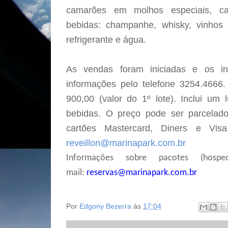
camarões em molhos especiais, ca
bebidas: champanhe, whisky, vinhos t
refrigerante e água.
As vendas foram iniciadas e os i
informações pelo telefone 3254.4666.
900,00 (valor do 1º lote). Inclui u
bebidas. O preço pode ser parcelad
cartões Mastercard, Diners e Vis
reveillon@marinapark.com.br
Informações sobre pacotes (hosp
mail:
reservas@marinapark.com.br
Por
Edgony Bezerra
às
17:04