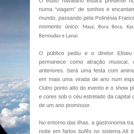
O estilo havaiano estará presente no
numa “viagem” de sonhos e encantame
mundo, passando pela Polinésia France
momento único:
Maui, Bora Bora, Kau
Bermudas e Lanai.
O público pediu e o diretor Elise
permanece como atração musical, 
anteriores. Será uma festa com anima
em mais uma virada de ano num espaç
Outro ponto alto do evento é o show pi
e cores sob o céu estrelado da capita
de um ano promissor.
No entorno das ilhas, a gastronomia tr
noite em fartos bufês no sistema All I