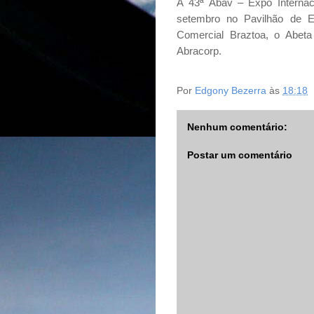
A
43ª Abav – Expo Internac
setembro no Pavilhão de E
Comercial Braztoa, o Abeta
Abracorp.
Por
Edgony Bezerra
às
18:18
Nenhum comentário:
Postar um comentário