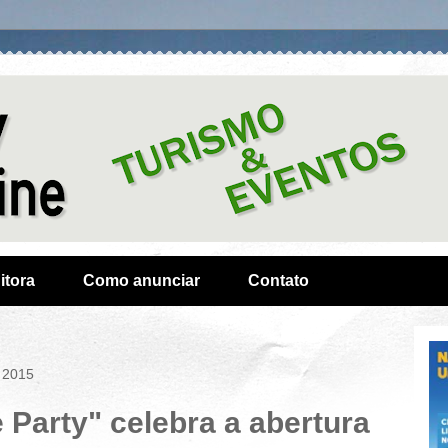
itora
Como anunciar
Contato
e 2015
Party" celebra a abertura