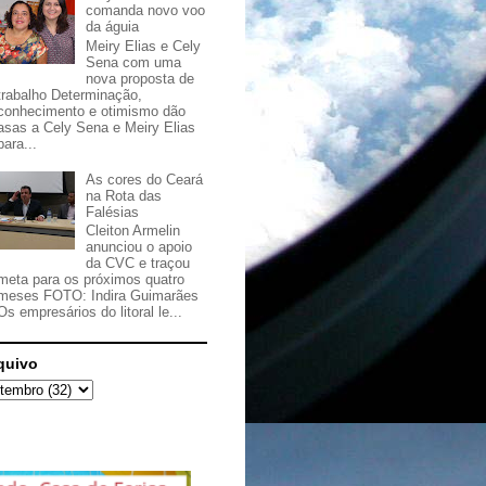
comanda novo voo
da águia
Meiry Elias e Cely
Sena com uma
nova proposta de
trabalho Determinação,
conhecimento e otimismo dão
asas a Cely Sena e Meiry Elias
para...
As cores do Ceará
na Rota das
Falésias
Cleiton Armelin
anunciou o apoio
da CVC e traçou
meta para os próximos quatro
meses FOTO: Indira Guimarães
Os empresários do litoral le...
quivo