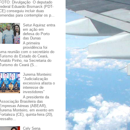
FOTO: Divulgação O deputado
federal Eduardo Bismarck (PDT-
CE) conseguiu incluir duas
emendas para contemplar os p...
Setur Aquiraz entra
em ação em
defesa do Porto
das Dunas
A primeira
providência foi
uma reunião com o secretário do
Turismo do Estado do Ceará,
Arialdo Pinho, na Secretaria do
Turismo do Ceará (S...
Jurema Monteiro:
“Judicialização
excessiva afasta o
interesse de
investidores”
A presidente da
Associação Brasileira das
Empresas Aéreas (ABEAR),
Jurema Monteiro, em evento em
Fortaleza (CE), quinta-feira (20),
ressalto...
Cely Sena