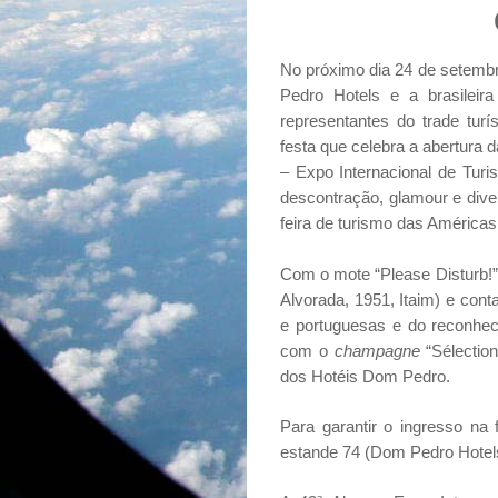
No próximo dia 24 de setembro
Pedro Hotels e a brasilei
representantes do trade turí
festa que celebra a abertura 
– Expo Internacional de Turi
descontração, glamour e diver
feira de turismo das Américas
Com o mote “Please Disturb!”
Alvorada, 1951, Itaim) e cont
e portuguesas e do reconhec
com o
champagne
“Sélection
dos Hotéis Dom Pedro.
Para garantir o ingresso na f
estande 74 (Dom Pedro Hotels