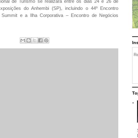
ional de Turismo
se realizará entre os dias 24 e 26 de
xposições do Anhembi (SP), incluindo o 44º Encontro
 Summit e a Ilha Corporativa – Encontro de Negócios
In
Re
To