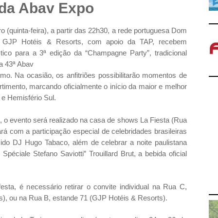
da Abav Expo
 (quinta-feira), a partir das 22h30, a rede portuguesa Dom
ra GJP Hotéis & Resorts, com apoio da TAP, recebem
stico para a 3ª edição da “Champagne Party”, tradicional
da
43ª Abav
smo
. Na ocasião, os anfitriões possibilitarão momentos de
timento, marcando oficialmente o início da maior e melhor
 e Hemisfério Sul.
, o evento será realizado na casa de shows La Fiesta (Rua
ará com a participação especial de celebridades brasileiras
ido DJ Hugo Tabaco, além de celebrar a noite paulistana
 Spéciale Stefano Saviotti” Trouillard Brut, a bebida oficial
esta, é necessário retirar o convite individual na Rua C,
), ou na Rua B, estande 71 (GJP Hotéis & Resorts).