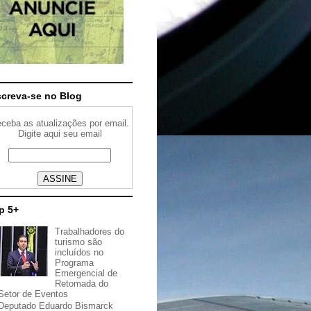
screva-se no Blog
ceba as atualizações por email.
Digite aqui seu email
p 5+
Trabalhadores do
turismo são
incluídos no
Programa
Emergencial de
Retomada do
Setor de Eventos
Deputado Eduardo Bismarck