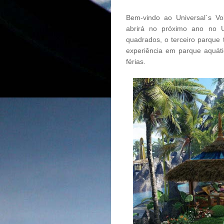
Bem-vindo ao Universal´s Vo
abrirá no próximo ano no U
quadrados, o terceiro parque 
experiência em parque aquáti
férias.