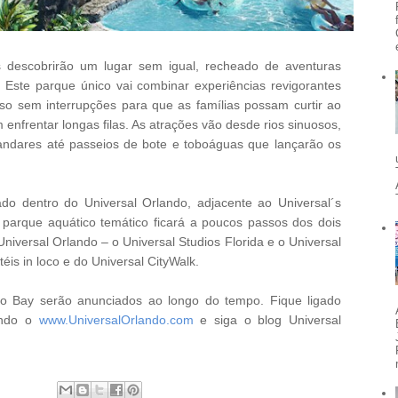
s descobrirão um lugar sem igual, recheado de aventuras
s. Este parque único vai combinar experiências revigorantes
o sem interrupções para que as famílias possam curtir ao
 enfrentar longas filas. As atrações vão desde rios sinuosos,
 andares até passeios de bote e toboáguas que lançarão os
ado dentro do Universal Orlando, adjacente ao Universal´s
arque aquático temático ficará a poucos passos dos dois
iversal Orlando – o Universal Studios Florida e o Universal
téis in loco e do Universal CityWalk.
no Bay serão anunciados ao longo do tempo. Fique ligado
ando o
www.UniversalOrlando.com
e siga o blog Universal