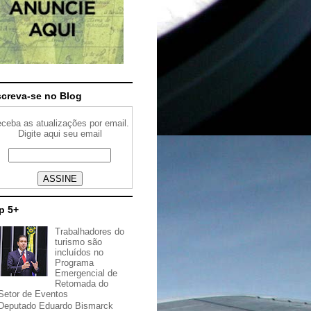
screva-se no Blog
ceba as atualizações por email.
Digite aqui seu email
p 5+
Trabalhadores do
turismo são
incluídos no
Programa
Emergencial de
Retomada do
Setor de Eventos
Deputado Eduardo Bismarck