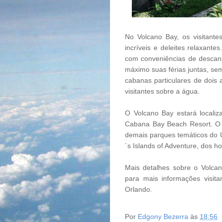
No Volcano Bay, os visitante
incríveis e deleites relaxante
com conveniências de descans
máximo suas férias juntas, sem
cabanas particulares de dois
visitantes sobre a água.
O Volcano Bay estará localiz
Cabana Bay Beach Resort. O p
demais parques temáticos do Un
´s Islands of Adventure, dos ho
Mais detalhes sobre o Volca
para mais informações visit
Orlando.
Por
Edgony Bezerra
às
18:56