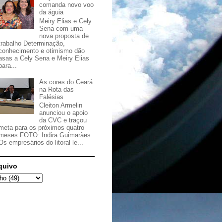
comanda novo voo
da águia
Meiry Elias e Cely
Sena com uma
nova proposta de
trabalho Determinação,
conhecimento e otimismo dão
asas a Cely Sena e Meiry Elias
para...
As cores do Ceará
na Rota das
Falésias
Cleiton Armelin
anunciou o apoio
da CVC e traçou
meta para os próximos quatro
meses FOTO: Indira Guimarães
Os empresários do litoral le...
quivo