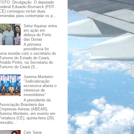
FOTO: Divulgação O deputado
federal Eduardo Bismarck (PDT-
CE) conseguiu incluir duas
emendas para contemplar os p...
Setur Aquiraz entra
em ação em
defesa do Porto
das Dunas
A primeira
providência foi
uma reunião com o secretário do
Turismo do Estado do Ceará,
Arialdo Pinho, na Secretaria do
Turismo do Ceará (S...
Jurema Monteiro:
“Judicialização
excessiva afasta o
interesse de
investidores”
A presidente da
Associação Brasileira das
Empresas Aéreas (ABEAR),
Jurema Monteiro, em evento em
Fortaleza (CE), quinta-feira (20),
ressalto...
Cely Sena