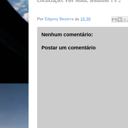
:
Localização
Pier Mauá, armazéns 1 e 2
Por
Edgony Bezerra
às
16:38
Nenhum comentário:
Postar um comentário