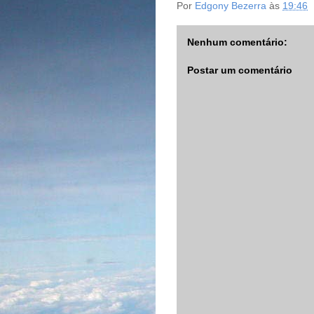
Por
Edgony Bezerra
às
19:46
Nenhum comentário:
Postar um comentário