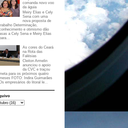
comanda novo voo
da águia
Meiry Elias e Cely
Sena com uma
nova proposta de
trabalho Determinação,
conhecimento e otimismo dão
asas a Cely Sena e Meiry Elias
para...
As cores do Ceará
na Rota das
Falésias
Cleiton Armelin
anunciou o apoio
da CVC e traçou
meta para os próximos quatro
meses FOTO: Indira Guimarães
Os empresários do litoral le...
quivo