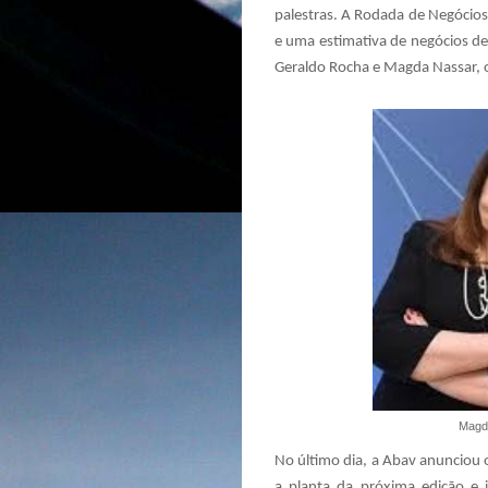
palestras. A Rodada de Negócio
e uma estimativa de negócios de
Geraldo Rocha e Magda Nassar, 
Magda
No último dia, a Abav anunciou
a planta da próxima edição e i