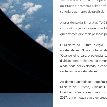
setores da economia, multiplica
da Braztoa destacou a importânc
sugeriu o aumento de profission
A presidente da Embratur, Tetê B
com outros países e que possib
que faz com que mais pessoas po
O Ministro da Cultura, Sérgio S
oportunidades. “Essa ficha ainda
“Quando olho para o potencial t
dividido entre a tristeza, do tam
ainda pode ser explorado, e ess
centenas de oportunidades”.
As demais autoridades também d
Ministro do Turismo, Vinicius 
Brasil em silos e sim como um 
2017, um em cada cinco empregos