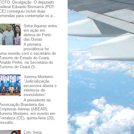
FOTO: Divulgação O deputado
federal Eduardo Bismarck (PDT-
CE) conseguiu incluir duas
emendas para contemplar os p...
Setur Aquiraz entra
em ação em
defesa do Porto
das Dunas
A primeira
providência foi
uma reunião com o secretário do
Turismo do Estado do Ceará,
Arialdo Pinho, na Secretaria do
Turismo do Ceará (S...
Jurema Monteiro:
“Judicialização
excessiva afasta o
interesse de
investidores”
A presidente da
Associação Brasileira das
Empresas Aéreas (ABEAR),
Jurema Monteiro, em evento em
Fortaleza (CE), quinta-feira (20),
ressalto...
Cely Sena