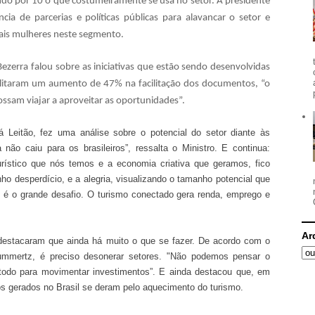
ndo por 10 o que costumeiramente se usa no setor. A presidente
ia de parcerias e políticas públicas para alavancar o setor e
ais mulheres neste segmento.
ezerra falou sobre as iniciativas que estão sendo desenvolvidas
ilitaram um aumento de 47% na facilitação dos documentos, “o
ssam viajar a aproveitar as oportunidades”.
á Leitão, fez uma análise sobre o potencial do setor diante às
 não caiu para os brasileiros”, ressalta o Ministro. E continua:
urístico que nós temos e a economia criativa que geramos, fico
anho desperdício, e a alegria, visualizando o tamanho potencial que
e é o grande desafio. O turismo conectado gera renda, emprego e
Ar
estacaram que ainda há muito o que se fazer. De acordo com o
Lummertz, é preciso desonerar setores. "Não podemos pensar o
todo para movimentar investimentos”. E ainda destacou que, em
 gerados no Brasil se deram pelo aquecimento do turismo.