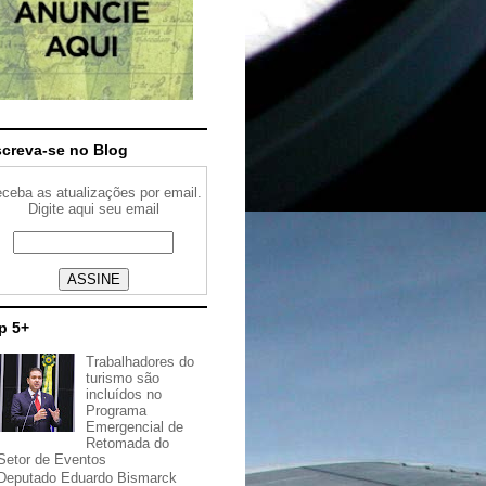
screva-se no Blog
ceba as atualizações por email.
Digite aqui seu email
p 5+
Trabalhadores do
turismo são
incluídos no
Programa
Emergencial de
Retomada do
Setor de Eventos
Deputado Eduardo Bismarck