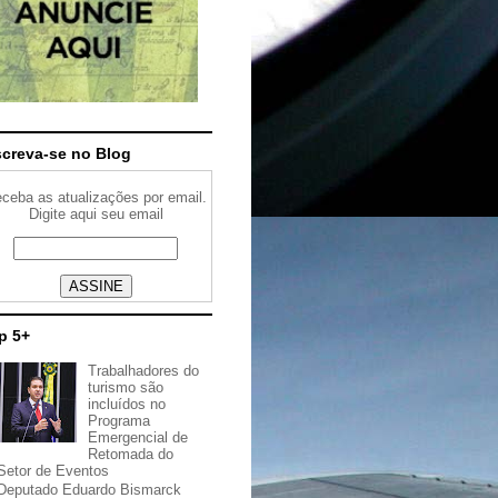
screva-se no Blog
ceba as atualizações por email.
Digite aqui seu email
p 5+
Trabalhadores do
turismo são
incluídos no
Programa
Emergencial de
Retomada do
Setor de Eventos
Deputado Eduardo Bismarck