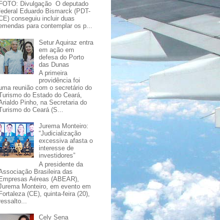
FOTO: Divulgação O deputado
federal Eduardo Bismarck (PDT-
CE) conseguiu incluir duas
emendas para contemplar os p...
Setur Aquiraz entra
em ação em
defesa do Porto
das Dunas
A primeira
providência foi
uma reunião com o secretário do
Turismo do Estado do Ceará,
Arialdo Pinho, na Secretaria do
Turismo do Ceará (S...
Jurema Monteiro:
“Judicialização
excessiva afasta o
interesse de
investidores”
A presidente da
Associação Brasileira das
Empresas Aéreas (ABEAR),
Jurema Monteiro, em evento em
Fortaleza (CE), quinta-feira (20),
ressalto...
Cely Sena