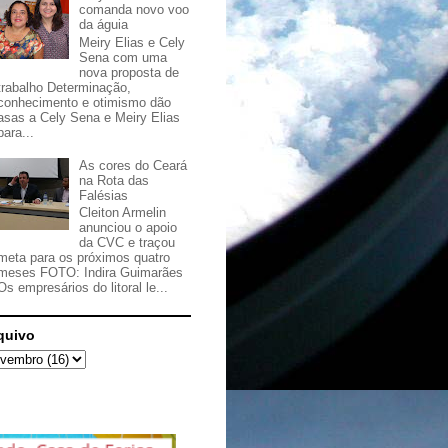
comanda novo voo
da águia
Meiry Elias e Cely
Sena com uma
nova proposta de
trabalho Determinação,
conhecimento e otimismo dão
asas a Cely Sena e Meiry Elias
para...
As cores do Ceará
na Rota das
Falésias
Cleiton Armelin
anunciou o apoio
da CVC e traçou
meta para os próximos quatro
meses FOTO: Indira Guimarães
Os empresários do litoral le...
quivo