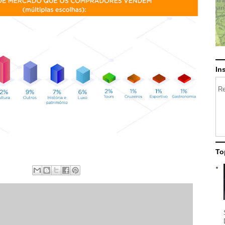
In
Re
To