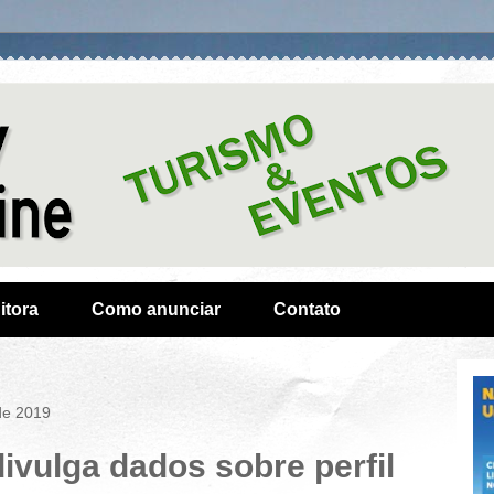
itora
Como anunciar
Contato
de 2019
vulga dados sobre perfil