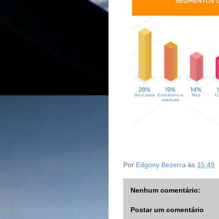
Por
Edgony Bezerra
às
15:49
Nenhum comentário:
Postar um comentário