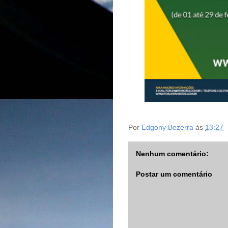
Por
Edgony Bezerra
às
13:27
Nenhum comentário:
Postar um comentário