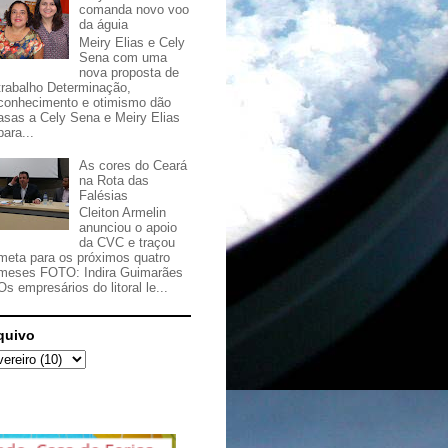
comanda novo voo
da águia
Meiry Elias e Cely
Sena com uma
nova proposta de
trabalho Determinação,
conhecimento e otimismo dão
asas a Cely Sena e Meiry Elias
para...
As cores do Ceará
na Rota das
Falésias
Cleiton Armelin
anunciou o apoio
da CVC e traçou
meta para os próximos quatro
meses FOTO: Indira Guimarães
Os empresários do litoral le...
quivo