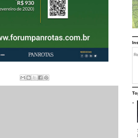
In
Re
To