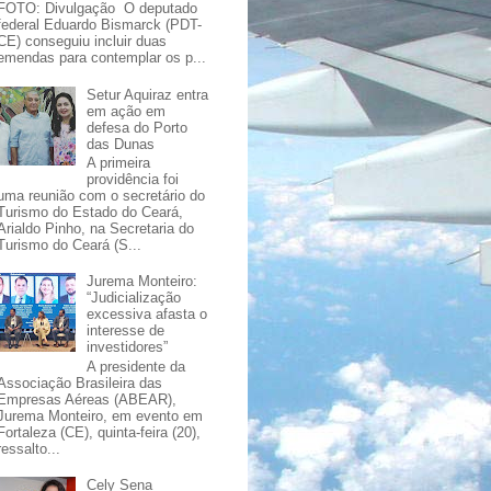
FOTO: Divulgação O deputado
federal Eduardo Bismarck (PDT-
CE) conseguiu incluir duas
emendas para contemplar os p...
Setur Aquiraz entra
em ação em
defesa do Porto
das Dunas
A primeira
providência foi
uma reunião com o secretário do
Turismo do Estado do Ceará,
Arialdo Pinho, na Secretaria do
Turismo do Ceará (S...
Jurema Monteiro:
“Judicialização
excessiva afasta o
interesse de
investidores”
A presidente da
Associação Brasileira das
Empresas Aéreas (ABEAR),
Jurema Monteiro, em evento em
Fortaleza (CE), quinta-feira (20),
ressalto...
Cely Sena