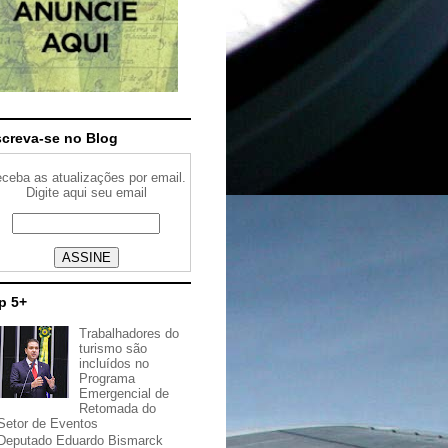
screva-se no Blog
ceba as atualizações por email.
Digite aqui seu email
p 5+
Trabalhadores do
turismo são
incluídos no
Programa
Emergencial de
Retomada do
Setor de Eventos
Deputado Eduardo Bismarck