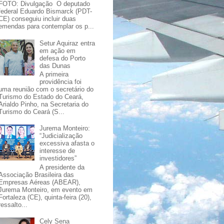
FOTO: Divulgação O deputado
federal Eduardo Bismarck (PDT-
CE) conseguiu incluir duas
emendas para contemplar os p...
Setur Aquiraz entra
em ação em
defesa do Porto
das Dunas
A primeira
providência foi
uma reunião com o secretário do
Turismo do Estado do Ceará,
Arialdo Pinho, na Secretaria do
Turismo do Ceará (S...
Jurema Monteiro:
“Judicialização
excessiva afasta o
interesse de
investidores”
A presidente da
Associação Brasileira das
Empresas Aéreas (ABEAR),
Jurema Monteiro, em evento em
Fortaleza (CE), quinta-feira (20),
ressalto...
Cely Sena