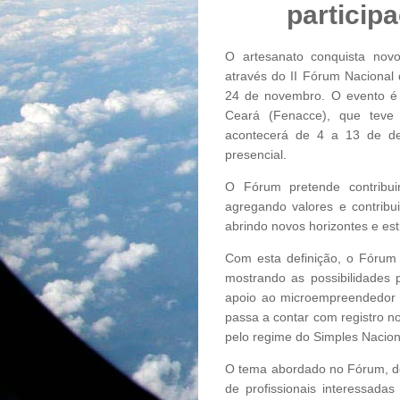
particip
O artesanato conquista nov
através do II Fórum Nacional 
24 de novembro. O evento é 
Ceará (Fenacce), que teve 
acontecerá de 4 a 13 de de
presencial.
O Fórum pretende contribui
agregando valores e contribu
abrindo novos horizontes e est
Com esta definição, o Fórum
mostrando as possibilidades 
apoio ao microempreendedor i
passa a contar com registro n
pelo regime do Simples Nacion
O tema abordado no Fórum, de 
de profissionais interessad