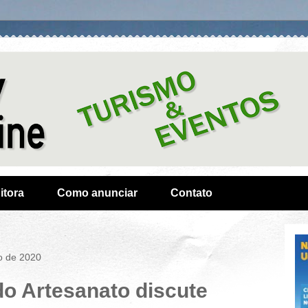
itora
Como anunciar
Contato
o de 2020
o Artesanato discute