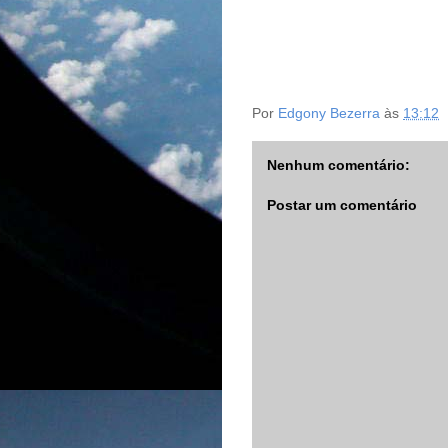
Por
Edgony Bezerra
às
13:12
Nenhum comentário:
Postar um comentário