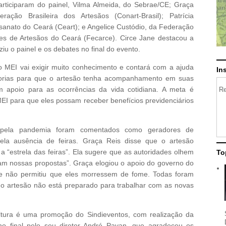
articiparam do painel, Vilma Almeida, do Sebrae/CE; Graça
ração Brasileira dos Artesãos (Conart-Brasil); Patrícia
anato do Ceará (Ceart); e Angelice Custódio, da Federação
es de Artesãos do Ceará (Fecarce). Circe Jane destacou a
u o painel e os debates no final do evento.
o MEI vai exigir muito conhecimento e contará com a ajuda
In
orias para que o artesão tenha acompanhamento em suas
m apoio para as ocorrências da vida cotidiana. A meta é
Re
MEI para que eles possam receber benefícios previdenciários
 pela pandemia foram comentados como geradores de
 pela ausência de feiras. Graça Reis disse que o artesão
a “estrela das feiras”. Ela sugere que as autoridades olhem
To
am nossas propostas”. Graça elogiou o apoio do governo do
ue não permitiu que eles morressem de fome. Todas foram
 artesão não está preparado para trabalhar com as novas
tura é uma promoção do Sindieventos, com realização da
o final pelo seu diretor André Pavan, que agradeceu os