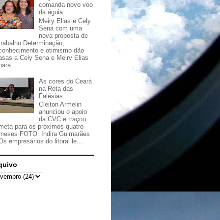
comanda novo voo
da águia
Meiry Elias e Cely
Sena com uma
nova proposta de
trabalho Determinação,
conhecimento e otimismo dão
asas a Cely Sena e Meiry Elias
para...
As cores do Ceará
na Rota das
Falésias
Cleiton Armelin
anunciou o apoio
da CVC e traçou
meta para os próximos quatro
meses FOTO: Indira Guimarães
Os empresários do litoral le...
quivo