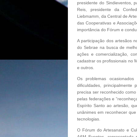
presidente do Sindieventos, p
Reis, presidente da Confede
Liebmamm, da Central de Artes
das Cooperativas e Associaçõ
importância do Fórum e conduzi
A participação dos artesãos n
do Sebrae na busca de melh
ações e comercialização, co
cadastrar os profissionais no 
e outros.
Os problemas ocasionados
dificuldades, principalmente
precisa ser reconhecido como 
pelas federações e “reconheç
Espírito Santo ao artesão, q
unânimes em reconhecer que o
tecnologias.
O Fórum do Artesanato e Cul
A&M Eventos, representada n