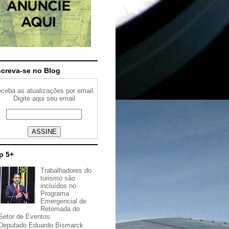
screva-se no Blog
ceba as atualizações por email.
Digite aqui seu email
p 5+
Trabalhadores do
turismo são
incluídos no
Programa
Emergencial de
Retomada do
Setor de Eventos
Deputado Eduardo Bismarck