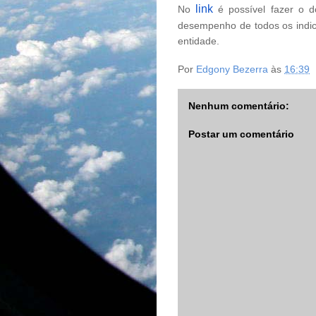
link
No
é possível fazer o d
desempenho de todos os indi
entidade.
Por
Edgony Bezerra
às
16:39
Nenhum comentário:
Postar um comentário