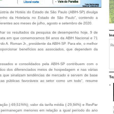
dústria de Hotéis do Estado de São Paulo (ABIH-SP) divulga
nho da Hotelaria no Estado de São Paulo”, contendo a
erentes aos meses de julho, agosto e setembro de 2020.
lhar os resultados da pesquisa de desempenho hoje, 9 de
In
 Data em que comemoramos 84 anos da ABIH Nacional e 71
rdo A. Roman Jr., presidente da ABIH-SP. Para ele, o melhor
Re
roporcionar benefícios aos associados, que dependem da
ssados e consolidados pela ABIH-SP contribuem com o
ático dos diferenciados meios de hospedagem e nas várias
os que sinalizam tendências de mercado e servem de base
To
icas públicas favoráveis ao setor como um todo”, resume
ção (-69,51%%); valor da tarifa média (-29,94%) e RevPar
 permaneçam menores em relação a igual período do ano