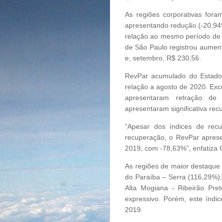
As regiões corporativas for
apresentando redução (-20,94%
relação ao mesmo período de 
de São Paulo registrou aument
e, setembro, R$ 230,56.
RevPar acumulado do Estad
relação a agosto de 2020. Exc
apresentaram retração de
apresentaram significativa rec
“Apesar dos índices de recu
recuperação, o RevPar aprese
2019, com -78,63%”, enfatiza 
As regiões de maior destaqu
do Paraíba – Serra (116,29%);
Alta Mogiana - Ribeirão Pr
expressivo. Porém, este índ
2019.