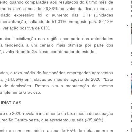
ento quando comparadas aos resultados do último mês de
strados acréscimos de 26,86% no valor da diária média e
 dado expressivo foi o aumento das UHs (Unidades
comercialização, saltando de 51,01% em agosto para 82,13%
 variação positiva de 61%.
ior flexibilização nas regiões por parte das autoridades
 tendência a um cenário mais otimista por parte dos
”, avalia Roberto Gracioso, coordenador do estudo.
das, a taxa média de funcionários empregados apresentou
va (-14,86%) em relação ao mês de agosto de 2020. “Esta
to de demissões. Retrata sim a manutenção da mesma
complementa Gracioso.
URÍSTICAS
ro de 2020 revelam incremento da taxa média de ocupação
 região Centro-oeste, que apresentou queda (-35,48%).
piente e com, em média, acima de 65% de defasagem em