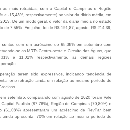
am as mais retraídas, com a Capital e Campinas e Região
 e -15,48%, respectivamente) no valor da diária média, em
2019. De um modo geral, o valor da diária média no estado
o de 7,55%. Em julho, foi de R$ 191,87; agosto, R$ 214,39;
o contou com um acréscimo de 68,38% em setembro com
etuando-se as MRTs Centro-oeste e Circuito das Águas, que
 31% e 11,02% respectivamente, as demais regiões
uperação.
peração terem sido expressivos, indicando tendência de
nta forte retração ainda em relação ao mesmo período de
Gracioso.
e em setembro, comparando com agosto de 2020 foram Vale
 Capital Paulista (87,76%); Região de Campinas (70,80%) e
eto (61,08%) apresentaram um acréscimo de RevPar bem
ice ainda apresenta -70% em relação ao mesmo período de