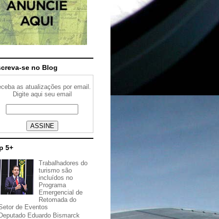
screva-se no Blog
ceba as atualizações por email.
Digite aqui seu email
p 5+
Trabalhadores do
turismo são
incluídos no
Programa
Emergencial de
Retomada do
Setor de Eventos
Deputado Eduardo Bismarck