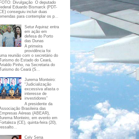
FOTO: Divulgação O deputado
federal Eduardo Bismarck (PDT-
CE) conseguiu incluir duas
emendas para contemplar os p...
Setur Aquiraz entra
em ação em
defesa do Porto
das Dunas
A primeira
providência foi
uma reunião com o secretário do
Turismo do Estado do Ceará,
Arialdo Pinho, na Secretaria do
Turismo do Ceará (S...
Jurema Monteiro:
“Judicialização
excessiva afasta o
interesse de
investidores”
A presidente da
Associação Brasileira das
Empresas Aéreas (ABEAR),
Jurema Monteiro, em evento em
Fortaleza (CE), quinta-feira (20),
ressalto...
Cely Sena