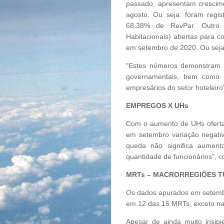
passado, apresentam crescim
agosto. Ou seja: foram regi
68,38% de RevPar. Outro
Habitacionais) abertas para 
em setembro de 2020. Ou seja,
“Estes números demonstram ma
governamentais, bem como a
empresários do setor hoteleiro
EMPREGOS X UHs
Com o aumento de UHs oferta
em setembro variação negati
queda não significa aumen
quantidade de funcionários”, 
MRTs – MACRORREGIÕES T
Os dados apurados em setemb
em 12 das 15 MRTs, exceto na
Apesar de ainda muito insi