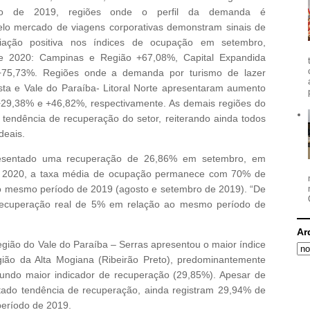
do de 2019, regiões onde o perfil da demanda é
lo mercado de viagens corporativas demonstram sinais de
iação positiva nos índices de ocupação em setembro,
 2020: Campinas e Região +67,08%, Capital Expandida
 +75,73%. Regiões onde a demanda por turismo de lazer
sta e Vale do Paraíba- Litoral Norte apresentaram aumento
29,38% e +46,82%, respectivamente. As demais regiões do
endência de recuperação do setor, reiterando ainda todos
deais.
resentado uma recuperação de 26,86% em setembro, em
e 2020, a taxa média de ocupação permanece com 70% de
mesmo período de 2019 (agosto e setembro de 2019). “De
recuperação real de 5% em relação ao mesmo período de
Ar
egião do Vale do Paraíba – Serras apresentou o maior índice
ião da Alta Mogiana (Ribeirão Preto), predominantemente
gundo maior indicador de recuperação (29,85%). Apesar de
tado tendência de recuperação, ainda registram 29,94% de
eríodo de 2019.