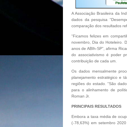
A Associação Brasileira da In
dados da pesquisa “Desempe
comparação dos resultados ref
“Ficamos felizes em comparti
novembro, Dia do Hoteleiro.
anos de ABIh-SP”, afirma Rica
do associativismo é poder p
contribuição de cada um.
Os dados mensalmente proce
planejamento estratégico e t
regiões do estado. “São dad
para o alinhamento de polít
Roman Jr.
PRINCIPAIS RESULTADOS
Embora a taxa média de ocupa
(-78,63%) em setembro 2020