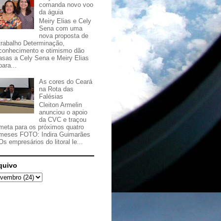
comanda novo voo
da águia
Meiry Elias e Cely
Sena com uma
nova proposta de
trabalho Determinação,
conhecimento e otimismo dão
asas a Cely Sena e Meiry Elias
para...
As cores do Ceará
na Rota das
Falésias
Cleiton Armelin
anunciou o apoio
da CVC e traçou
meta para os próximos quatro
meses FOTO: Indira Guimarães
Os empresários do litoral le...
quivo