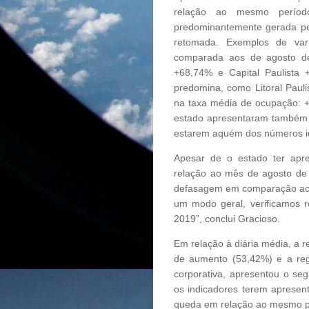
relação ao mesmo perío
predominantemente gerada pe
retomada. Exemplos de var
comparada aos de agosto de
+68,74% e Capital Paulista
predomina, como Litoral Pauli
na taxa média de ocupação: +
estado apresentaram também t
estarem aquém dos números i
Apesar de o estado ter ap
relação ao mês de agosto d
defasagem em comparação ao 
um modo geral, verificamos 
2019”, conclui Gracioso.
Em relação à diária média, a r
de aumento (53,42%) e a reg
corporativa, apresentou o se
os indicadores terem apresen
queda em relação ao mesmo p