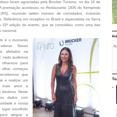
tivos foram agraciadas pela Brocker Turismo, no dia 10 de
. A premiação aconteceu no Restaurante 1835 do Kempinski
RS), reunindo seleto número de convidados, incluindo
. Referência em receptivo no Brasil e especialista na Serra
a 15ª edição do evento, que se consolidou como uma das
 nacional.
In
nito é o momento
radecer. Nosso
Re
s afetados na
 E nada pudemos
 olharmos para
 olhar, começou
Percebemos que
To
ar e realizar um
m mais amor à
 destinos. Neste
aços dados com
unidade e nossa
 lugar escolhido
para alegrar e