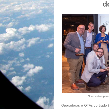
d
Noite festiva pa
Operadoras e OTAs do trade tu