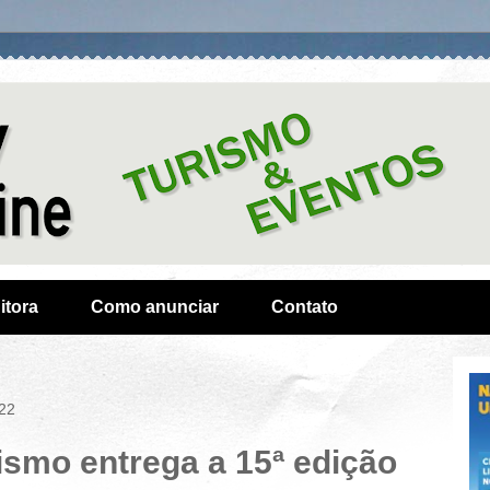
itora
Como anunciar
Contato
022
ismo entrega a 15ª edição