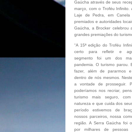
Gaúcha através de seus recep
março, com o Troféu Infinito
Laje de Pedra, em Canela (
premiados e autoridades locais
Gaúcha, a Brocker celebrou 
grandes premiações do turismo
“A 15ª edição do Troféu Infi
certo para refletir e ag
segmento foi um dos mai
pandemia. O turismo parou.
fazer, além de pararmos e
dentro de nós mesmos. Neste
a vontade de prosseguir. 
poderíamos nos recriar, pens
turismo mais seguro, co
natureza e que cuida dos seus
período estivemos de br
nossos parceiros, nossa com
região. A Serra Gaúcha foi o
por milhares de pessoas 