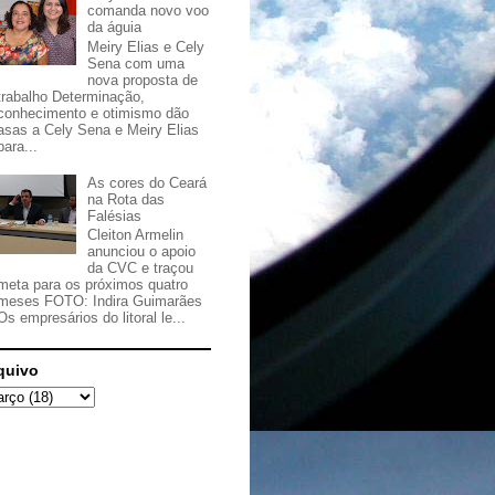
comanda novo voo
da águia
Meiry Elias e Cely
Sena com uma
nova proposta de
trabalho Determinação,
conhecimento e otimismo dão
asas a Cely Sena e Meiry Elias
para...
As cores do Ceará
na Rota das
Falésias
Cleiton Armelin
anunciou o apoio
da CVC e traçou
meta para os próximos quatro
meses FOTO: Indira Guimarães
Os empresários do litoral le...
quivo