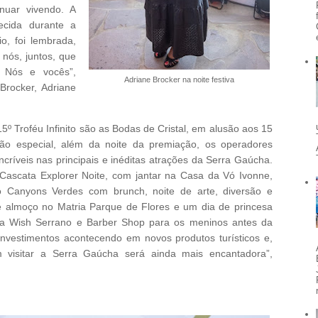
nuar vivendo. A
ecida durante a
o, foi lembrada,
nós, juntos, que
. Nós e vocês”,
Adriane Brocker na noite festiva
rocker, Adriane
º Troféu Infinito são as Bodas de Cristal, em alusão aos 15
ão especial, além da noite da premiação, os operadores
ncríveis nas principais e inéditas atrações da Serra Gaúcha.
ascata Explorer Noite, com jantar na Casa da Vó Ivonne,
ho Canyons Verdes com brunch, noite de arte, diversão e
 e almoço no Matria Parque de Flores e um dia de princesa
a Wish Serrano e Barber Shop para os meninos antes da
investimentos acontecendo em novos produtos turísticos e,
 visitar a Serra Gaúcha será ainda mais encantadora”,