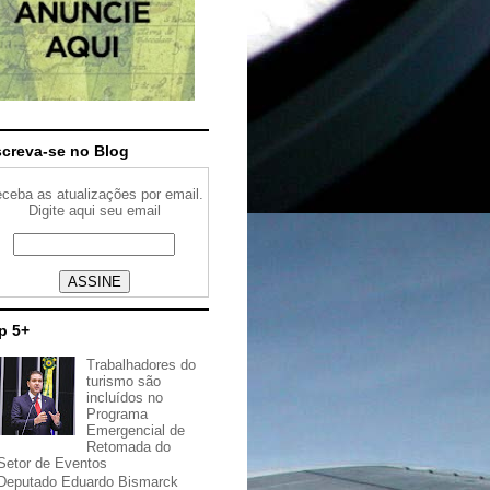
screva-se no Blog
ceba as atualizações por email.
Digite aqui seu email
p 5+
Trabalhadores do
turismo são
incluídos no
Programa
Emergencial de
Retomada do
Setor de Eventos
Deputado Eduardo Bismarck