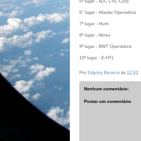
5º lugar - B2C CVC Corp
6° lugar - Master Operadora
7º lugar - Hurb
8º lugar - Abreu
9º lugar - BWT Operadora
10º lugar - E-HTL
Por
Edgony Bezerra
às
12:43
Nenhum comentário:
Postar um comentário