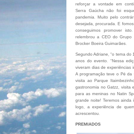
reforçar a vontade em conti
Serra Gaúcha não foi esqu
pandemia. Muito pelo contrári
desejada, procurada. E fomos 
conseguimos promover isto
relembrou a CEO do Grupo B
Brocker Boeira Guimarães.
Segundo Adriane, “o tema do 15
anos do evento. “Nessa ediç
viveram dias de experiências i
A programação teve o Pé da C
visita ao Parque Itaimbezin
gastronomia no Gatzz, visita
para as meninas no Natin Sp
grande noite! Teremos ainda 
logo, a experiência de quem
acrescentou.
PREMIADOS