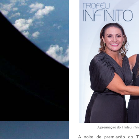
A premiação do Troféu Infin
A noite de premiação do T