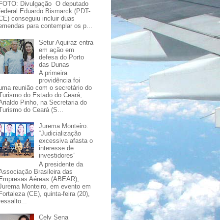
FOTO: Divulgação O deputado
federal Eduardo Bismarck (PDT-
CE) conseguiu incluir duas
emendas para contemplar os p...
Setur Aquiraz entra
em ação em
defesa do Porto
das Dunas
A primeira
providência foi
uma reunião com o secretário do
Turismo do Estado do Ceará,
Arialdo Pinho, na Secretaria do
Turismo do Ceará (S...
Jurema Monteiro:
“Judicialização
excessiva afasta o
interesse de
investidores”
A presidente da
Associação Brasileira das
Empresas Aéreas (ABEAR),
Jurema Monteiro, em evento em
Fortaleza (CE), quinta-feira (20),
ressalto...
Cely Sena