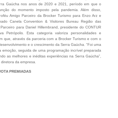
erra Gaúcha nos anos de 2020 e 2021, período em que o
unção do momento imposto pela pandemia. Além disso,
oféu Amigo Parceiro da Brocker Turismo para Enzo Arz e
ado Canela Convention & Visitores Bureau Região das
 Parceiro para Daniel Hillembrand, presidente do CONTUR
a Petrópolis. Esta categoria valoriza personalidades e
am que, através da parceria com a Brocker Turismo e com o
 desenvolvimento e o crescimento da Serra Gaúcha. “Foi uma
ta emoção, seguida de uma programação incrível preparada
ndo as melhores e inéditas experiências na Serra Gaúcha”,
 diretora da empresa.
/OTA PREMIADAS