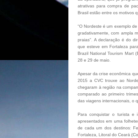
atrativas para compra de pac
Brasil estão entre os motivos
“O Nordeste é um exemplo de s
gradativamente, com ampla ma
praias”. A declaração é do di
que esteve em Fortaleza par
Brazil National Tourism Mart 
28 e 29 de maio.
Apesar da crise econômica que
2015 a CVC trouxe ao Nordes
chegaram à região na companh
comparado ao primeiro trimes
das viagens internacionais, o 
Para conquistar o turista e
apresentados em uma folheter
de cada um dos destinos: Fer
Fortaleza, Litoral do Ceará (C