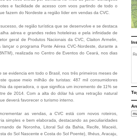
otes e facilidade de acesso com voos partindo de todo o
 que fazem do Nordeste a região líder em vendas da CVC.
ucesso, de região turística que se desenvolve e se destaca
lha aérea e grandes redes hoteleiras e pela infinidade de
retor geral de Produtos Nacionais da CVC, Claiton Armelin,
In
a lançar o programa Ponte Aérea CVC-Nordeste, durante a
(BNTM), realizada no Centro de Eventos do Ceará, nos dias
Re
 se evidencia em todo o Brasil, nos três primeiros meses de
te quase meio milhão de turistas: 487 mil consumidores
ia da operadora, o que significa um incremento de 11% se
To
tre de 2014. Com a alta do dólar há uma retração natural
que deverá favorecer o turismo interno.
Ar
 incrementar as vendas, a CVC está com novos roteiros,
ia simples e bem elaborada, destacando as peculiaridades
nando de Noronha, Litoral Sul da Bahia, Recife, Maceió,
osta do Sol Nascente e Costa do Sol Poente), Ilhéus, Aracaju,