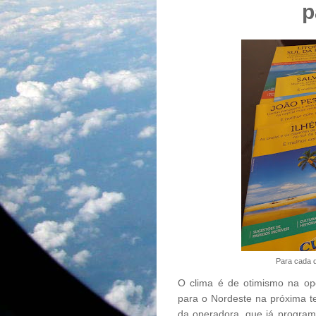
p
Para cada d
O clima é de otimismo na op
para o Nordeste na próxima t
da operadora, que já program