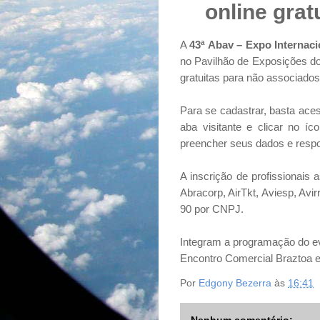
online grat
A
43ª Abav – Expo Internac
no Pavilhão de Exposições d
gratuitas para não associados
Para se cadastrar, basta aces
aba visitante e clicar no íco
preencher seus dados e respon
A inscrição de profissionais
Abracorp, AirTkt, Aviesp, Avirr
90 por CNPJ.
Integram a programação do ev
Encontro Comercial Braztoa 
Por
Edgony Bezerra
às
16:41