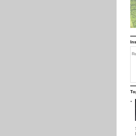
In
Re
To