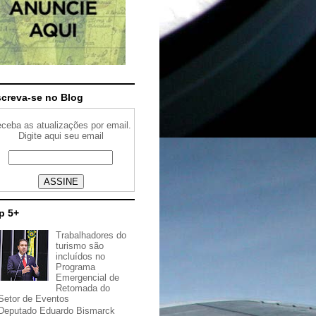
screva-se no Blog
ceba as atualizações por email.
Digite aqui seu email
p 5+
Trabalhadores do
turismo são
incluídos no
Programa
Emergencial de
Retomada do
Setor de Eventos
Deputado Eduardo Bismarck