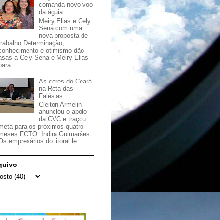
comanda novo voo
da águia
Meiry Elias e Cely
Sena com uma
nova proposta de
trabalho Determinação,
conhecimento e otimismo dão
asas a Cely Sena e Meiry Elias
para...
As cores do Ceará
na Rota das
Falésias
Cleiton Armelin
anunciou o apoio
da CVC e traçou
meta para os próximos quatro
meses FOTO: Indira Guimarães
Os empresários do litoral le...
quivo