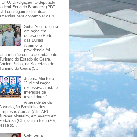
FOTO: Divulgação O deputado
federal Eduardo Bismarck (PDT-
CE) conseguiu incluir duas
emendas para contemplar os p...
Setur Aquiraz entra
em ação em
defesa do Porto
das Dunas
A primeira
providência foi
uma reunião com o secretário do
Turismo do Estado do Ceará,
Arialdo Pinho, na Secretaria do
Turismo do Ceará (S...
Jurema Monteiro:
“Judicialização
excessiva afasta o
interesse de
investidores”
A presidente da
Associação Brasileira das
Empresas Aéreas (ABEAR),
Jurema Monteiro, em evento em
Fortaleza (CE), quinta-feira (20),
ressalto...
Cely Sena