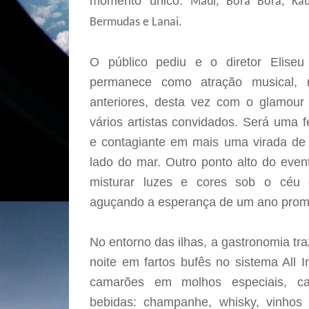
momento único:
Maui, Bora Bora, Kau
Bermudas e Lanai.
O público pediu e o diretor Elise
permanece como atração musical, 
anteriores, desta vez com o glamo
vários artistas convidados. Será uma 
e contagiante em mais uma virada de 
lado do mar. Outro ponto alto do even
misturar luzes e cores sob o céu e
aguçando a esperança de um ano promi
No entorno das ilhas, a gastronomia tr
noite em fartos bufês no sistema All I
camarões em molhos especiais, ca
bebidas: champanhe, whisky, vinhos t