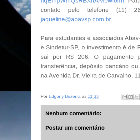
nqEmpWmQsRBXhA/viewform
. Par
contato pelo telefone (11)
jaqueline@abavsp.com.br
.
Para estudantes e associados Abav-
e Sindetur-SP, o investimento é de
sai por R$ 206. O pagamento p
transferência, depósito bancário ou
na Avenida Dr. Vieira de Carvalho, 11
Por
Edgony Bezerra
às
11:33
Nenhum comentário:
Postar um comentário