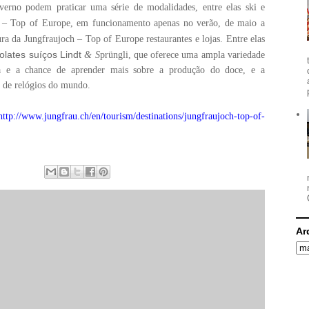
verno podem praticar uma série de modalidades, entre elas ski e
– Top of Europe, em funcionamento apenas no verão, de maio a
a da Jungfraujoch – Top of Europe restaurantes e lojas. Entre elas
olates suíços Lindt
& S
prüngli, que oferece
uma ampla variedade
a e a chance de aprender mais sobre a produção do doce,
e a
a de relógios do mundo.
http://www.jungfrau.ch/en/tourism/destinations/jungfraujoch-top-of-
Ar