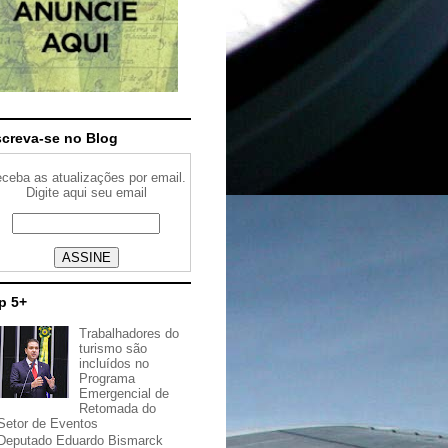
screva-se no Blog
ceba as atualizações por email.
Digite aqui seu email
p 5+
Trabalhadores do
turismo são
incluídos no
Programa
Emergencial de
Retomada do
Setor de Eventos
Deputado Eduardo Bismarck