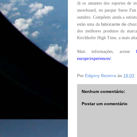
Já os amantes dos esportes de in
snowboard, no parque Snow Fun 
outubro.
Compõem ainda a estrutur
fabricante de choc
estão uma da
dos melhores produtos da marc
Kirchhofer High Time, a mais alt
Mais informações, acesse
europe/experiences/
.
Por
Edgony Bezerra
às
18:03
Nenhum comentário:
Postar um comentário