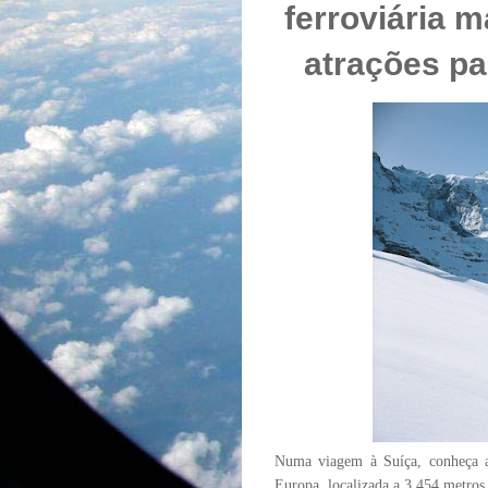
ferroviária m
atrações pa
Numa viagem à Suíça, conheça a
Europa, localizada a 3.454 metros