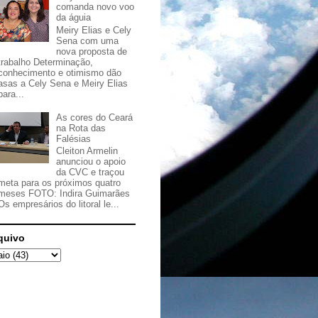
comanda novo voo
da águia
Meiry Elias e Cely
Sena com uma
nova proposta de
trabalho Determinação,
conhecimento e otimismo dão
asas a Cely Sena e Meiry Elias
para...
As cores do Ceará
na Rota das
Falésias
Cleiton Armelin
anunciou o apoio
da CVC e traçou
meta para os próximos quatro
meses FOTO: Indira Guimarães
Os empresários do litoral le...
quivo