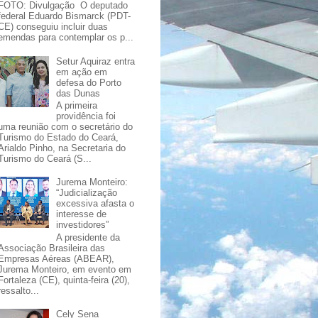
FOTO: Divulgação O deputado
federal Eduardo Bismarck (PDT-
CE) conseguiu incluir duas
emendas para contemplar os p...
Setur Aquiraz entra
em ação em
defesa do Porto
das Dunas
A primeira
providência foi
uma reunião com o secretário do
Turismo do Estado do Ceará,
Arialdo Pinho, na Secretaria do
Turismo do Ceará (S...
Jurema Monteiro:
“Judicialização
excessiva afasta o
interesse de
investidores”
A presidente da
Associação Brasileira das
Empresas Aéreas (ABEAR),
Jurema Monteiro, em evento em
Fortaleza (CE), quinta-feira (20),
ressalto...
Cely Sena