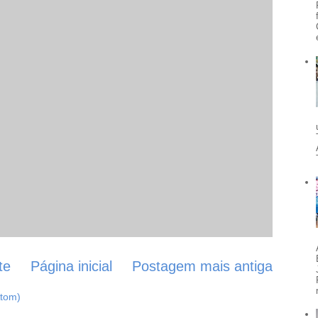
te
Página inicial
Postagem mais antiga
Atom)