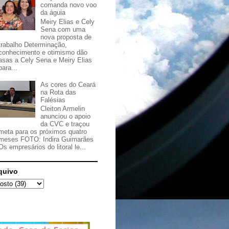
comanda novo voo
da águia
Meiry Elias e Cely
Sena com uma
nova proposta de
trabalho Determinação,
conhecimento e otimismo dão
asas a Cely Sena e Meiry Elias
para...
As cores do Ceará
na Rota das
Falésias
Cleiton Armelin
anunciou o apoio
da CVC e traçou
meta para os próximos quatro
meses FOTO: Indira Guimarães
Os empresários do litoral le...
quivo