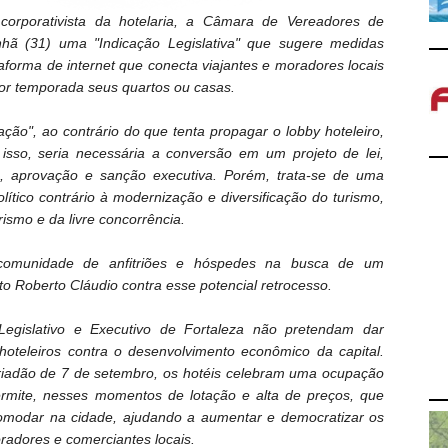
corporativista da hotelaria, a Câmara de Vereadores de
hã (31) uma "Indicação Legislativa" que sugere medidas
ataforma de internet que conecta viajantes e moradores locais
or temporada seus quartos ou casas.
ção", ao contrário do que tenta propagar o lobby hoteleiro,
 isso, seria necessária a conversão em um projeto de lei,
o, aprovação e sanção executiva. Porém, trata-se de uma
ítico contrário à modernização e diversificação do turismo,
smo e da livre concorrência.
 comunidade de anfitriões e hóspedes na busca de um
to Roberto Cláudio contra esse potencial retrocesso.
egislativo e Executivo de Fortaleza não pretendam dar
hoteleiros contra o desenvolvimento econômico da capital.
eriadão de 7 de setembro, os hotéis celebram uma ocupação
rmite, nesses momentos de lotação e alta de preços, que
omodar na cidade, ajudando a aumentar e democratizar os
radores e comerciantes locais.