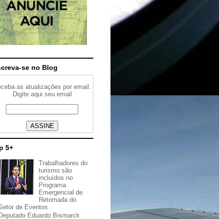
screva-se no Blog
ceba as atualizações por email.
Digite aqui seu email
p 5+
Trabalhadores do
turismo são
incluídos no
Programa
Emergencial de
Retomada do
Setor de Eventos
Deputado Eduardo Bismarck