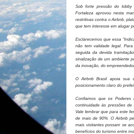
Sob forte pressão do lobby 
Fortaleza aprovou nesta man
restritivas contra o Airbnb, pl
que tem interesse em alugar p
Esclarecemos que essa "Indica
não tem validade legal. Para
seguida da devida tramitaçã
sinalização de um ambiente pol
da inovação, do empreendedori
O Airbnb Brasil apoia sua
posicionamento claro do prefei
Confiamos que os Poderes L
continuidade às pressões de 
Vale lembrar que para este f
de mais de 90%. O Airbnb pe
mais visitantes possam se ac
benefícios do turismo entre mo