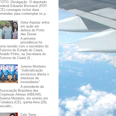
FOTO: Divulgação O deputado
federal Eduardo Bismarck (PDT-
CE) conseguiu incluir duas
emendas para contemplar os p...
Setur Aquiraz entra
em ação em
defesa do Porto
das Dunas
A primeira
providência foi
uma reunião com o secretário do
Turismo do Estado do Ceará,
Arialdo Pinho, na Secretaria do
Turismo do Ceará (S...
Jurema Monteiro:
“Judicialização
excessiva afasta o
interesse de
investidores”
A presidente da
Associação Brasileira das
Empresas Aéreas (ABEAR),
Jurema Monteiro, em evento em
Fortaleza (CE), quinta-feira (20),
ressalto...
Cely Sena