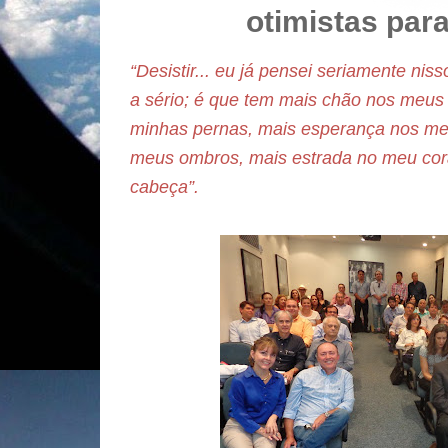
otimistas par
“Desistir... eu já pensei seriamente ni
a sério; é que tem mais chão nos meus
minhas pernas, mais esperança nos meu
meus ombros, mais estrada no meu co
cabeça”.